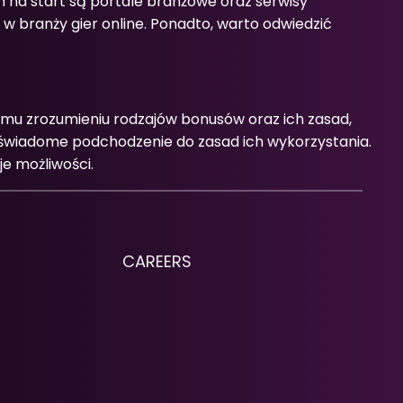
 na start są portale branżowe oraz serwisy
 branży gier online. Ponadto, warto odwiedzić
mu zrozumieniu rodzajów bonusów oraz ich zasad,
e świadome podchodzenie do zasad ich wykorzystania.
e możliwości.
CAREERS