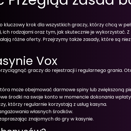
o kluczowy krok dla wszystkich graczy, którzy chcą w p
ch rodzajami oraz tym, jak skutecznie je wykorzystać. 
ziałają różne oferty. Przejrzymy także zasady, które są n
synie Vox
zyciągnąć graczy do rejestracji i regularnego grania. O
 która może obejmować darmowe spiny lub zwiększoną pi
e środki na swoje konto w momencie dokonania wpłaty
y, którzy regularnie korzystają z usług kasyna.
 angażowania własnych środków.
apraszając znajomych do gry w kasynie.