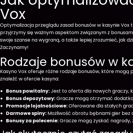
Vox
Optymalizacja przeglądu zasad bonusów w kasynie Vox t
przyjrzymy się ważnym aspektom związanym z bonusami, i
swoje szanse na wygraną, a także lepiej zrozumieć, jak d
Zaczynamy!
Rodzaje bonusów w ka
Kasyno Vox oferuje różne rodzaje bonusów, które mogą pr
znaleźć w ofercie kasyna:
Bonus powitalny:
Jest to oferta dla nowych graczy,
Bonus depozytowy:
Gracze mogą otrzymać dodatkow
Promocje lojalnościowe:
Oferowane dla stałych gracz
Darmowe spiny:
Możliwość obrotu bębnami gier bez
Bonusy za polecenie:
Gracze mogą zyskać nagrody, z