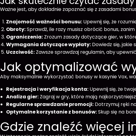
Jak skutecznie czytać zasad
Ważne jest, aby dokładnie zapoznać się z zasadami bonu
Znajomość ważności bonusu:
Upewnij się, że rozumi
Obroty:
Sprawdź, ile razy musisz obrócić bonus, zanim
Ograniczenia:
Zrozum zasady dotyczące gier, w któr
Wymagania dotyczące wypłaty:
Dowiedz się, jakie
Uczciwość:
Zawsze sprawdzaj regulamin, aby upewnić s
Jak optymalizować w
Aby maksymalnie wykorzystać bonusy w kasynie Vox, wart
Rejestracja i weryfikacja konta:
Upewnij się, że two
Analiza gier:
Zagraj w gry, które mają najkorzystniej
Regularne sprawdzanie promocji:
Dotrzymuj ręki na
Optymalne korzystanie z bonusów:
Skup się na bo
Gdzie znaleźć więcej i