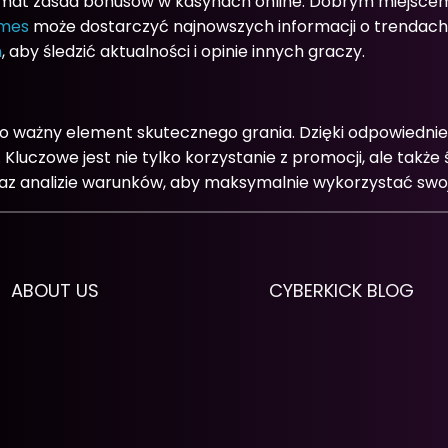
temat zasad bonusów w kasynach online. Dobrym miejscem
imes
może dostarczyć najnowszych informacji o trendach w
n
, aby śledzić aktualności i opinie innych graczy.
o ważny element skutecznego grania. Dzięki odpowiednie
luczowe jest nie tylko korzystanie z promocji, ale takż
az analizie warunków, aby maksymalnie wykorzystać swoj
ABOUT US
CYBERKICK BLOG