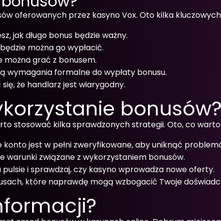
y bonusów?
sów oferowanych przez kasyno Vox. Oto kilka kluczowych
esz, jak długo bonus będzie ważny.
 będzie można go wypłacić.
e można grać z bonusem.
 są wymagania formalne do wypłaty bonusu.
ię, że handlarz jest wiarygodny.
ykorzystanie bonusów
o stosować kilka sprawdzonych strategii. Oto, co warto
je konto jest w pełni zweryfikowane, aby uniknąć proble
sze warunki związane z wykorzystaniem bonusów.
 pulsie i sprawdzaj, czy kasyno wprowadza nowe oferty.
nusach, które naprawdę mogą wzbogacić Twoje doświadcz
nformacji?