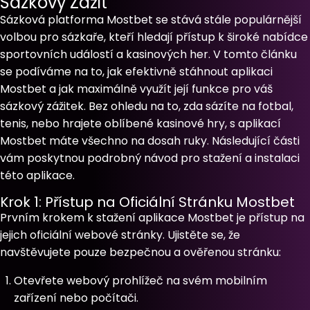
Sázkový Zážit
Sázková platforma Mostbet se stává stále populárnější
volbou pro sázkaře, kteří hledají přístup k široké nabídce
sportovních událostí a kasinových her. V tomto článku
se podíváme na to, jak efektivně stáhnout aplikaci
Mostbet a jak maximálně využít její funkce pro váš
sázkový zážitek. Bez ohledu na to, zda sázíte na fotbal,
tenis, nebo hrajete oblíbené kasinové hry, s aplikací
Mostbet máte všechno na dosah ruky. Následující části
vám poskytnou podrobný návod pro stažení a instalaci
této aplikace.
Krok 1: Přístup na Oficiální Stránku Mostbet
Prvním krokem k stažení aplikace Mostbet je přístup na
jejich oficiální webové stránky. Ujistěte se, že
navštěvujete pouze bezpečnou a ověřenou stránku:
Otevřete webový prohlížeč na svém mobilním
zařízení nebo počítači.