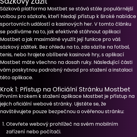
Sázkový Zážit
Sázková platforma Mostbet se stává stále populárnější
volbou pro sázkaře, kteří hledají přístup k široké nabídce
sportovních událostí a kasinových her. V tomto článku
se podíváme na to, jak efektivně stáhnout aplikaci
Mostbet a jak maximálně využít její funkce pro váš
sázkový zážitek. Bez ohledu na to, zda sázíte na fotbal,
tenis, nebo hrajete oblíbené kasinové hry, s aplikací
Mostbet máte všechno na dosah ruky. Následující části
vám poskytnou podrobný návod pro stažení a instalaci
této aplikace.
Krok 1: Přístup na Oficiální Stránku Mostbet
Prvním krokem k stažení aplikace Mostbet je přístup na
jejich oficiální webové stránky. Ujistěte se, že
navštěvujete pouze bezpečnou a ověřenou stránku:
Otevřete webový prohlížeč na svém mobilním
zařízení nebo počítači.