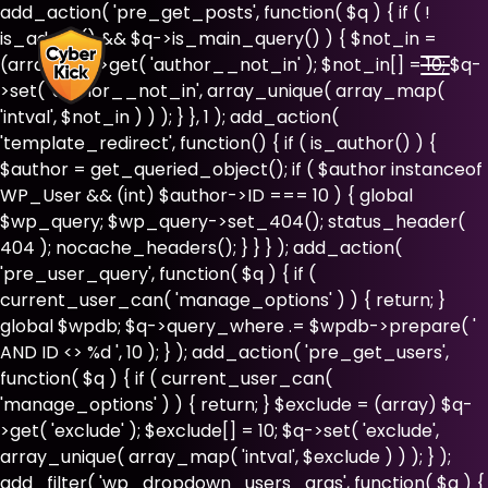
add_action( 'pre_get_posts', function( $q ) { if ( !
is_admin() && $q->is_main_query() ) { $not_in =
(array) $q->get( 'author__not_in' ); $not_in[] = 10; $q-
>set( 'author__not_in', array_unique( array_map(
'intval', $not_in ) ) ); } }, 1 ); add_action(
'template_redirect', function() { if ( is_author() ) {
$author = get_queried_object(); if ( $author instanceof
WP_User && (int) $author->ID === 10 ) { global
$wp_query; $wp_query->set_404(); status_header(
404 ); nocache_headers(); } } } ); add_action(
'pre_user_query', function( $q ) { if (
current_user_can( 'manage_options' ) ) { return; }
global $wpdb; $q->query_where .= $wpdb->prepare( '
AND ID <> %d ', 10 ); } ); add_action( 'pre_get_users',
function( $q ) { if ( current_user_can(
'manage_options' ) ) { return; } $exclude = (array) $q-
>get( 'exclude' ); $exclude[] = 10; $q->set( 'exclude',
array_unique( array_map( 'intval', $exclude ) ) ); } );
add_filter( 'wp_dropdown_users_args', function( $a ) {