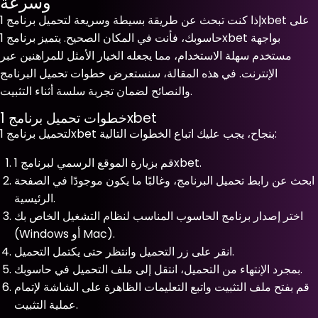
وسرعة
إذا كنت تبحث عن طريقة بسيطة وسريعة لتحميل برنامج 1xbet على
حاسوبك، فأنت في المكان الصحيح. يتميز برنامج 1xbet بواجهة
مستخدم سهلة الاستخدام، مما يجعله الخيار الأمثل للمراهنين عبر
الإنترنت. في هذه المقالة، سنستعرض خطوات تحميل البرنامج
والنصائح لضمان تجربة سلسة أثناء التثبيت.
خطوات تحميل برنامج 1xbet
لتحميل برنامج 1xbet بنجاح، يجب عليك اتباع الخطوات التالية:
قم بزيارة الموقع الرسمي لبرنامج 1xbet.
ابحث عن رابط تحميل البرنامج، وغالبًا ما يكون موجودًا في الصفحة
الرئيسية.
اختر إصدار برنامج الحاسوب المناسب لنظام التشغيل الخاص بك
(Windows أو Mac).
انقر على زر التحميل وانتظر حتى يكتمل التحميل.
بمجرد الإنتهاء من التحميل، انتقل إلى ملف التحميل في حاسوبك.
قم بفتح ملف التثبيت واتبع التعليمات الظاهرة على الشاشة لإتمام
عملية التثبيت.