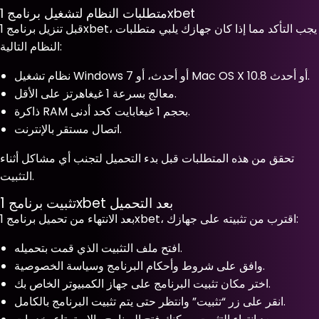
متطلبات النظام لتشغيل برنامج 1xbet
قبل تنزيل برنامج 1xbet، يجب التأكد مما إذا كان جهازك يلبي متطلبات
النظام التالية:
نظام تشغيل Windows 7 أو أحدث، أو Mac OS X 10.8 أو أحدث.
معالج بسرعة 1 غيغاهرتز على الأقل.
ذاكرة RAM بحجم 1 غيغابايت كحد أدنى.
اتصال مستقر بالإنترنت.
تحقق من هذه المتطلبات قبل بدء التحميل لتجنب أي مشاكل أثناء
التثبيت.
تثبيت برنامج 1xbet بعد التحميل
بعد الانتهاء من تحميل برنامج 1xbet، اقترب من تثبيته على جهازك:
افتح ملف التثبيت الذي قمت بتحميله.
وافق على شروط وأحكام البرنامج وسياسة الخصوصية.
اختر مكان تثبيت البرنامج على جهاز الكمبيوتر الخاص بك.
انقر على زر “تثبيت” وانتظر حتى يتم تثبيت البرنامج بالكامل.