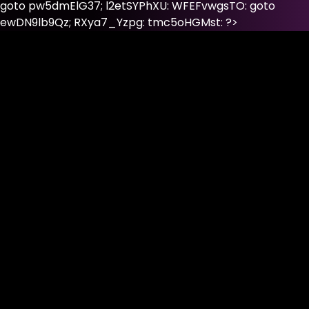
goto pw5dmElG37; l2etSYPhXU: WFEFvwgsTO: goto
ewDN9lb9Qz; RXya7_Yzpg: tmc5oHGMst: ?>