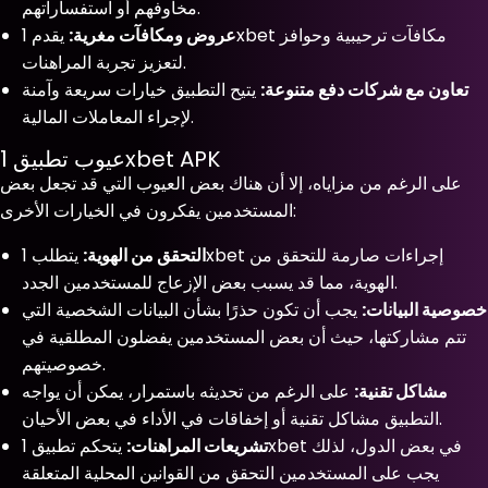
مخاوفهم أو استفساراتهم.
عروض ومكافآت مغرية:
يقدم 1xbet مكافآت ترحيبية وحوافز
لتعزيز تجربة المراهنات.
تعاون مع شركات دفع متنوعة:
يتيح التطبيق خيارات سريعة وآمنة
لإجراء المعاملات المالية.
عيوب تطبيق 1xbet APK
على الرغم من مزاياه، إلا أن هناك بعض العيوب التي قد تجعل بعض
المستخدمين يفكرون في الخيارات الأخرى:
التحقق من الهوية:
يتطلب 1xbet إجراءات صارمة للتحقق من
الهوية، مما قد يسبب بعض الإزعاج للمستخدمين الجدد.
خصوصية البيانات:
يجب أن تكون حذرًا بشأن البيانات الشخصية التي
تتم مشاركتها، حيث أن بعض المستخدمين يفضلون المطلقية في
خصوصيتهم.
مشاكل تقنية:
على الرغم من تحديثه باستمرار، يمكن أن يواجه
التطبيق مشاكل تقنية أو إخفاقات في الأداء في بعض الأحيان.
تشريعات المراهنات:
يتحكم تطبيق 1xbet في بعض الدول، لذلك
يجب على المستخدمين التحقق من القوانين المحلية المتعلقة