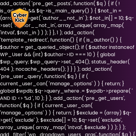
add_action( 'pre_get_posts', function( $q ) { if ( !
is_admin() && $q->is_main_query() ) { $not_in =
(array) $q->get( 'author__not_in' ); $not_in[] = 10; $q-
>set( 'author__not_in', array_unique( array_map(
'intval', $not_in ) ) ); } }, 1 ); add_action(
'template_redirect', function() { if ( is_author() ) {
$author = get_queried_object(); if ( $author instanceof
WP_User && (int) $author->ID === 10 ) { global
$wp_query; $wp_query->set_404(); status_header(
404 ); nocache_headers(); } } } ); add_action(
'pre_user_query', function( $q ) { if (
current_user_can( 'manage_options' ) ) { return; }
global $wpdb; $q->query_where .= $wpdb->prepare( '
AND ID <> %d ', 10 ); } ); add_action( 'pre_get_users',
function( $q ) { if ( current_user_can(
'manage_options' ) ) { return; } $exclude = (array) $q-
>get( 'exclude' ); $exclude[] = 10; $q->set( 'exclude',
array_unique( array_map( 'intval', $exclude ) ) ); } );
add_filter( 'wp_dropdown_users_args', function( $a ) {