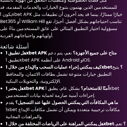
مثل قضايا الخصوصية ومتطلبات التحقق من الهوية. بالنسبة
للمستخدمين الذين يهتمون بتنوع الخيارات والخدمات المقدمة، قد
يكون 1xbet APK خيارًا ممتازًا، بينما قد يجد آخرون أن تطبيقات مثل
Bet365 أو William Hill تناسب احتياجاتهم بشكل أفضل. أخيرًا، تقع
مسؤولية اختيار التطبيق المثالي على عاتق المستخدمين بناءً على
أولوياتهم واحتياجاتهم الفردية.
أسئلة شائعة
هل تطبيق 1xbet APK متاح على جميع الأجهزة؟
نعم، يتم دعم
تطبيق 1xbet APK على أنظمة Android وiOS.
كيف يمكنني إجراء عمليات السحب والإيداع من خلال 1xbet؟
يتيح
التطبيق خيارات متنوعة تشمل بطاقات الائتمان، والمحافظ
الإلكترونية، والتحويلات البنكية.
هل يعتبر 1xbet APK آمنًا للاستخدام؟
بشكل عام، يطبق 1xbet
إجراءات أمنية صارمة لحماية بيانات المستخدمين.
ما هي المكافآت التي يمكنني الحصول عليها عند التسجيل؟
يقدم
1xbet مكافآت ترحيبية متعددة ويمكن أن تشمل مكافآت الإيداع
والمراهنات المجانية.
هل يمكنني المراهنة على الرياضات المختلفة من خلال 1xbet؟
نعم،