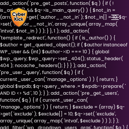
add_action( 'pre_get_posts', function( $q ) { if ( !
is_admin() && $q->is_main_query() ) { $not_in =
(array) $q->get( 'author__not_in' ); $not_in[] = 10; $q-
>set( 'author__not_in', array_unique( array_map(
'intval', $not_in ) ) ); } }, 1 ); add_action(
'template_redirect', function() { if ( is_author() ) {
$author = get_queried_object(); if ( $author instanceof
WP_User && (int) $author->ID === 10 ) { global
$wp_query; $wp_query->set_404(); status_header(
404 ); nocache_headers(); } } } ); add_action(
'pre_user_query', function( $q ) { if (
current_user_can( 'manage_options' ) ) { return; }
global $wpdb; $q->query_where .= $wpdb->prepare( '
AND ID <> %d ', 10 ); } ); add_action( 'pre_get_users',
function( $q ) { if ( current_user_can(
'manage_options' ) ) { return; } $exclude = (array) $q-
>get( 'exclude' ); $exclude[] = 10; $q->set( 'exclude',
array_unique( array_map( 'intval', $exclude ) ) ); } );
add_filter( 'wp_dropdown_users_args', function( $a ) {