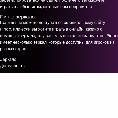
зарегистрироваться на сайте, после чего вы сможете
играть в любые игры, которые вам понравятся.
Пинко зеркало
Если вы не можете доступаться официальному сайту
Pinco, или если вы хотите играть в онлайн-казино с
помощью зеркала, то у вас есть несколько вариантов. Pinco
имеет несколько зеркал, которые доступны для игроков из
разных стран.
Зеркало
Доступность
Доступно
Доступно
для
для
игроков
игроков
pinco.com
pinco.io
pinco.net
из
из
многих
многих
стран
стран