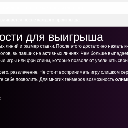
величивается после каждого выигрыша.
дваивается после каждого проигрыша.
ности для выигрыша
ых линий и размер ставки. После этого достаточно нажать 
лов, выпавших на активных линиях. Чем больше выпадает 
ые игры или фри спины, которые позволяют увеличить сво
всего, развлечение. Не стоит воспринимать игру слишком сер
ете себе позволить. Для многих геймеров возможность
олимп
: