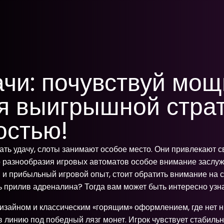
чи: почувствуй мощ
я выигрышной страт
остью!
ть удачу, слоты занимают особое место. Они привлекают св
разнообразия игровых автоматов особое внимание заслужи
и прибыльный игровой опыт, стоит обратить внимание на с
ь прилив адреналина? Тогда вам может быть интересно узна
дизайном и классическим «горящим» оформлением, где нет н
 линию под победный лязг монет. Игрок чувствует стабильн