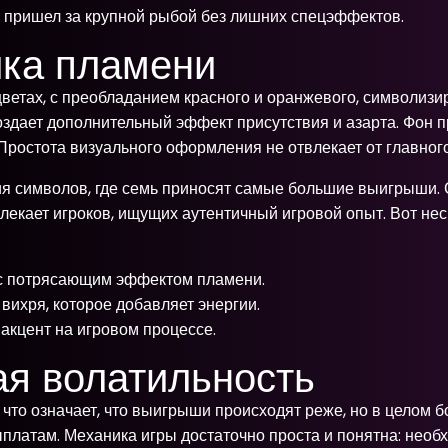
о пришел за крупной рыбой без лишних спецэффектов.
ика пламени
етах, с преобладанием красного и оранжевого, символиз
здает дополнительный эффект присутствия и азарта. Фон п
ростота визуального оформления не отвлекает от главного –
ция символов, где семь приносят самые большие выигрыши
лекает игроков, ищущих аутентичный игровой опыт. Вот не
с потрясающим эффектом пламени.
вихря, которое добавляет энергии.
акцент на игровом процессе.
ая волатильность
 что означает, что выигрыши происходят реже, но в целом 
выплатам. Механика игры достаточно проста и понятна: нео