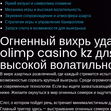
Яркий визуал и символика пламени
Механика игры и высокая волатильность
Звуковое сопровождение и атмосфера азарта
Стратегии игры и управление банкроллом
Запуск слота и возможности для выигрыша
Огненный вихрь уда
olimp casino kz дл
высокой волатильн
В мире азартных развлечений, где каждый стремится испыта
возможностью сорвать крупный выигрыш. Среди огромного 
и современные технологии. Если вы ищете захватывающий 
ниже. Желаете окунуться в мир огненных семерок и ощутит
Слот, о котором пойдет речь, встречает минималистичным 
Главный триггер здесь — выстраивание огненных семерок в