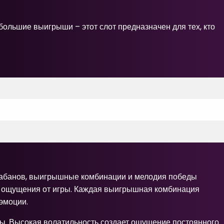
ебольшие выигрыши – этот слот предназначен для тех, кто
арабанов, выигрышные комбинации и мелодия победы
т ощущения от игры. Каждая выигрышная комбинация
эмоции.
гры. Высокая волатильность создает ощущение постоянного