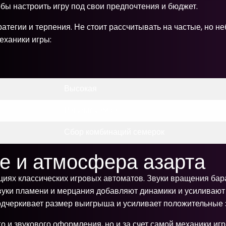
обы настроить игру под свои предпочтения и бюджет.
атегии и терпения. Не стоит рассчитывать на частые, но н
еханики игры:
Высокая
Регулируемое
Сбор комбинаций семерок
е и атмосфера азарта
циях классических игровых автоматов. Звуки вращения б
вуки пламени и мерцания добавляют динамики и усиливаю
дчеркивает размер выигрыша и усиливает положительные 
го и звукового оформления, но и за счет самой механики и