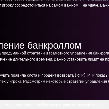
т игроку сосредоточиться на самом важном – на удаче. Ва
вление банкроллом
а продуманной стратегии и грамотного управления банкролл
течение длительного времени. Важно установить лимит на п
учить правила слота и процент возврата (RTP). РТP показыв
ех у игрока. Рассмотрим некоторые стратегии управления 
ивается фиксированный размер ставки на каждый спин.