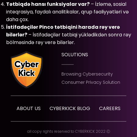
Tətbiqdə hansı funksiyalar var?
– İzləmə, sosial
inteqrasiya, faydalı analitikalar, qrup fəaliyyətləri və
daha çox.
İstifadəçilər Pinco tətbiqini harada rəy verə
bilərlər?
– İstifadəçilər tətbiqi yüklədikdən sonra rəy
bölməsində rəy verə bilərlər.
SOLUTIONS
Browsing Cybersecurity
Consumer Privacy Solution
ABOUT US
CYBERKICK BLOG
CAREERS
all copy rights reserved to CYBERKICK 2022 Ⓒ