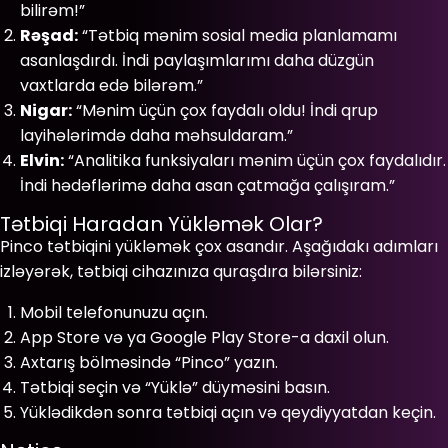
bilirəm!”
Rəşad:
“Tətbiq mənim sosial media planlamamı
asanlaşdırdı. İndi paylaşımlarımı daha düzgün
vaxtlarda edə bilərəm.”
Nigar:
“Mənim üçün çox faydalı oldu! İndi qrup
layihələrimdə daha məhsuldaram.”
Elvin:
“Analitika funksiyaları mənim üçün çox faydalıdır.
İndi hədəflərimə daha asan çatmağa çalışıram.”
Tətbiqi Haradan Yükləmək Olar?
Pinco tətbiqini yükləmək çox asandır. Aşağıdakı adımları
izləyərək, tətbiqi cihazınıza quraşdıra bilərsiniz:
Mobil telefonunuzu açın.
App Store və ya Google Play Store-a daxil olun.
Axtarış bölməsində “Pinco” yazın.
Tətbiqi seçin və “Yüklə” düyməsini basın.
Yüklədikdən sonra tətbiqi açın və qeydiyyatdan keçin.