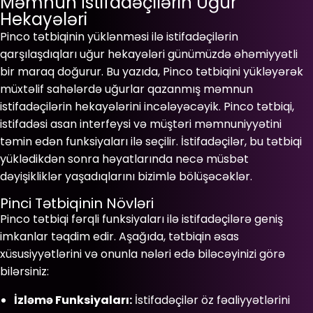
Məmnun İstifadəçilərin Uğur
Hekayələri
Pinco tətbiqinin yüklənməsi ilə istifadəçilərin
qarşılaşdıqları uğur hekayələri günümüzdə əhəmiyyətli
bir maraq doğurur. Bu yazıda, Pinco tətbiqini yükləyərək
müxtəlif sahələrdə uğurlar qazanmış məmnun
istifadəçilərin hekayələrini incələyəcəyik. Pinco tətbiqi,
istifadəsi asan interfeysi və müştəri məmnuniyyətini
təmin edən funksiyaları ilə seçilir. İstifadəçilər, bu tətbiqi
yüklədikdən sonra həyatlarında necə müsbət
dəyişikliklər yaşadıqlarını bizimlə bölüşəcəklər.
Pinci Tətbiqinin Növləri
Pinco tətbiqi fərqli funksiyaları ilə istifadəçilərə geniş
imkanlar təqdim edir. Aşağıda, tətbiqin əsas
xüsusiyyətlərini və onunla nələri edə biləcəyinizi görə
bilərsiniz:
İzləmə Funksiyaları:
İstifadəçilər öz fəaliyyətlərini