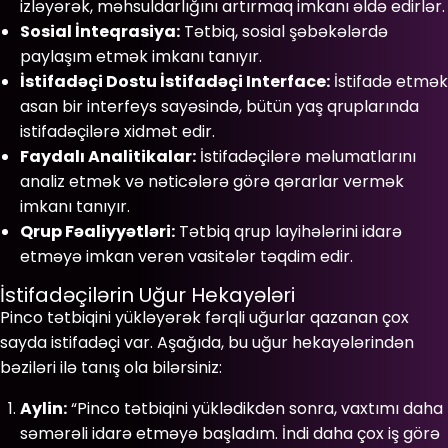
izləyərək, məhsuldarlığını artırmaq imkanı əldə edirlər.
Sosial İnteqrasiya:
Tətbiq, sosial şəbəkələrdə
paylaşım etmək imkanı tanıyır.
İstifadəçi Dostu İstifadəçi Interface:
İstifadə etmək
asan bir interfeys sayəsində, bütün yaş qruplarında
istifadəçilərə xidmət edir.
Faydalı Analitikalar:
İstifadəçilərə məlumatlarını
analiz etmək və nəticələrə görə qərarlar vermək
imkanı tanıyır.
Qrup Fəaliyyətləri:
Tətbiq qrup layihələrini idarə
etməyə imkan verən vasitələr təqdim edir.
İstifadəçilərin Uğur Hekayələri
Pinco tətbiqini yükləyərək fərqli uğurlar qazanan çox
sayda istifadəçi var. Aşağıda, bu uğur hekayələrindən
bəziləri ilə tanış ola bilərsiniz:
Aylin:
“Pinco tətbiqini yüklədikdən sonra, vaxtımı daha
səmərəli idarə etməyə başladım. İndi daha çox iş görə