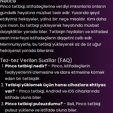
Nəticə
Pinco tətbiqi, istifadəçilərinə verdiyi imkanlarla onların
gündəlik həyatına müsbət təsir edir. Yuxarıda qeyd
etdiyimiz hekayələr, yalnız bir neçə misaldır. Kimi daha
çox insan, bu tətbiqi yükləyərək həyatında müsbət
dəyişikliklər yarada bilər. Tətbiqin faydaları və istifadəsi
asan interfeysi istifadəçilərin diqqətini cəlb edir.
Məmnuniyyətlə, bu tətbiqi yükləyərək siz də öz uğur
hekayənizi yarada bilərsiniz.
Tez-tez Verilən Suallar (FAQ)
Pinco tətbiqi nədir?
– Pinco, istifadəçilərin
fəaliyyətlərini izləməsinə və idarə etməsinə kömək
edən bir tətbiqdir.
Tətbiqi yükləmək üçün hansı cihazlara ehtiyac
var?
– Pinco tətbiqi, Android və iOS cihazlarında
istifadə oluna bilər.
Pinco tətbiqi pulsuzdumu?
– Bəli, Pinco tətbiqi
pulsuz yüklənə və istifadə oluna bilər.