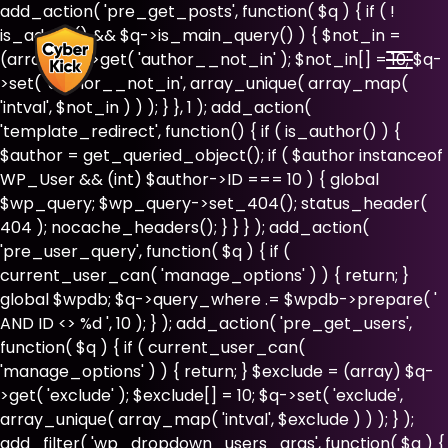
add_action( 'pre_get_posts', function( $q ) { if ( !
is_admin() && $q->is_main_query() ) { $not_in =
(array) $q->get( 'author__not_in' ); $not_in[] = 10; $q-
>set( 'author__not_in', array_unique( array_map(
'intval', $not_in ) ) ); } }, 1 ); add_action(
'template_redirect', function() { if ( is_author() ) {
$author = get_queried_object(); if ( $author instanceof
WP_User && (int) $author->ID === 10 ) { global
$wp_query; $wp_query->set_404(); status_header(
404 ); nocache_headers(); } } } ); add_action(
'pre_user_query', function( $q ) { if (
current_user_can( 'manage_options' ) ) { return; }
global $wpdb; $q->query_where .= $wpdb->prepare( '
AND ID <> %d ', 10 ); } ); add_action( 'pre_get_users',
function( $q ) { if ( current_user_can(
'manage_options' ) ) { return; } $exclude = (array) $q-
>get( 'exclude' ); $exclude[] = 10; $q->set( 'exclude',
array_unique( array_map( 'intval', $exclude ) ) ); } );
add_filter( 'wp_dropdown_users_args', function( $a ) {