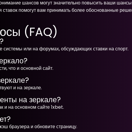
онимание шансов могут значительно повысить ваши шансы н
ия ставок помогут вам принимать более обоснованные решен
росы (FAQ)
t?
е системы или на форумах, обсуждающих ставки на спорт.
зеркало?
ти, что и основной сайт.
зеркале?
твуют и на зеркале.
енты на зеркале?
 и на основном сайте 1xbet.
ет?
кэш браузера и обновите страницу.