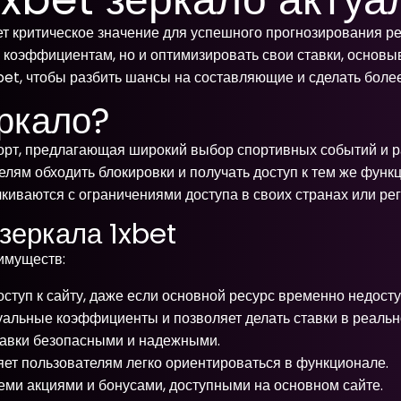
 критическое значение для успешного прогнозирования ре
х коэффициентам, но и оптимизировать свои ставки, основы
xbet, чтобы разбить шансы на составляющие и сделать бо
еркало?
порт, предлагающая широкий выбор спортивных событий и р
лям обходить блокировки и получать доступ к тем же функц
киваются с ограничениями доступа в своих странах или рег
зеркала 1xbet
имуществ:
ступ к сайту, даже если основной ресурс временно недосту
уальные коэффициенты и позволяет делать ставки в реальн
тавки безопасными и надежными.
ет пользователям легко ориентироваться в функционале.
еми акциями и бонусами, доступными на основном сайте.