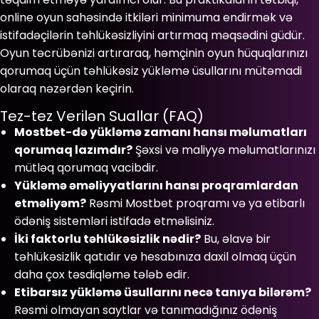
online oyun sahəsində itkiləri minimuma endirmək və
istifadəçilərin təhlükəsizliyini artırmaq məqsədini güdür.
Oyun təcrübənizi artıraraq, həmçinin oyun hüquqlarınızı
qorumaq üçün təhlükəsiz yükləmə üsullarını mütəmadi
olaraq nəzərdən keçirin.
Tez-tez Verilən Suallar (FAQ)
Mostbet-də yükləmə zamanı hansı məlumatları
qorumaq lazımdır?
Şəxsi və maliyyə məlumatlarınızı
mütləq qorumaq vacibdir.
Yükləmə əməliyyatlarını hansı proqramlardan
etməliyəm?
Rəsmi Mostbet proqramı və ya etibarlı
ödəniş sistemləri istifadə etməlisiniz.
İki faktorlu təhlükəsizlik nədir?
Bu, əlavə bir
təhlükəsizlik qatıdır və hesabınıza daxil olmaq üçün
daha çox təsdiqləmə tələb edir.
Etibarsız yükləmə üsullarını necə tanıya bilərəm?
Rəsmi olmayan saytlar və tanımadığınız ödəniş