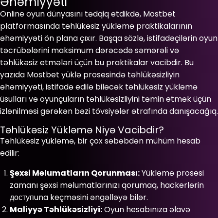
Əhəmiyyəti
Online oyun dünyasını tədqiq etdikdə, Mostbet
platformasında təhlükəsiz yükləmə praktikalarının
əhəmiyyəti ön plana çıxır. Başqa sözlə, istifadəçilərin oyun
təcrübələrini maksimum dərəcədə səmərəli və
təhlükəsiz etmələri üçün bu praktikalar vacibdir. Bu
yazıda Mostbet yüklə prosesində təhlükəsizliyin
əhəmiyyəti, istifadə edilə biləcək təhlükəsiz yükləmə
üsulları və oyunçuların təhlükəsizliyini təmin etmək üçün
izlənilməsi gərəkən bəzi tövsiyələr ətrafında danışacağıq.
Təhlükəsiz Yükləmə Niyə Vacibdir?
Təhlükəsiz yükləmə, bir çox səbəbdən mühüm hesab
edilir:
Şəxsi Məlumatların Qorunması:
Yükləmə prosesi
zamanı şəxsi məlumatlarınızı qorumaq, hackerlərin
доступuna keçməsini əngəlləyə bilər.
Maliyyə Təhlükəsizliyi:
Oyun hesabınıza əlavə