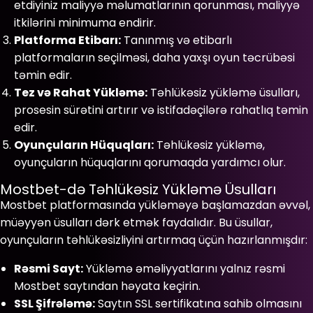
etdiyiniz maliyyə məlumatlarının qorunması, maliyyə
itkilərini minimuma endirir.
Platforma Etibarı:
Tanınmış və etibarlı
platformaların seçilməsi, daha yaxşı oyun təcrübəsi
təmin edir.
Tez və Rahat Yükləmə:
Təhlükəsiz yükləmə üsulları,
prosesin sürətini artırır və istifadəçilərə rahatlıq təmin
edir.
Oyunçuların Hüquqları:
Təhlükəsiz yükləmə,
oyunçuların hüquqlarını qorumaqda yardımcı olur.
Mostbet-də Təhlükəsiz Yükləmə Üsulları
Mostbet platformasında yükləməyə başlamazdan əvvəl,
müəyyən üsulları dərk etmək faydalıdır. Bu üsullar,
oyunçuların təhlükəsizliyini artırmaq üçün hazırlanmışdır:
Rəsmi Sayt:
Yükləmə əməliyyatlarını yalnız rəsmi
Mostbet saytından həyata keçirin.
SSL Şifrələmə:
Saytın SSL sertifikatına sahib olmasını