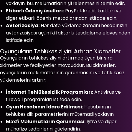
yoxlayın; bu, məlumatların şifrələnməsini təmin edir.
Etibarlı Ödəniş üsulları:
PayPal, kredit kartları və
digər etibarlı ödəniş metodlarından istifadə edin.
Avtorizasiya:
Hər dəfə yükləmə zamanı hesabınızın
avtorizasiyası üçün iki faktorlu təsdiqləmə əlavəsindən
istifadə edin.
Oyunçuların Təhlükəsizliyini Artıran Xidmətlər
Oyunçuların təhlükəsizliyini artırmaq üçün bir sıra
xidmətlər və fəaliyyətlər mövcuddur. Bu xidmətlər,
oyunçuların məlumatlarının qorunmasını və təhlükəsiz
yükləmələrini artırır:
İnternet Təhlükəsizlik Proqramları:
Antivirus və
firewall proqramları istifadə edin.
Oyun Hesabının İdarə Edilməsi:
Hesabınızın
təhlükəsizlik parametrlərini mütəmadi yoxlayın.
Məxfi Məlumatların Qorunması:
Şifrə və digər
mühafizə tədbirlərini gücləndirin.