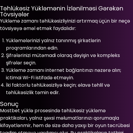
Təhlükəsiz Yükləmənin İzlənilməsi Gərəkən
Tövsiyələr
Yükləmə zamanı təhlükəsizliyinizi artırmaq üçün bir neçə
tövsiyəyə əməl etmək faydalıdır:
Yükləmələrinizi yalnız tanınmış şirkətlərin
proqramlarından edin.
Şifrələrinizi mütəmadi olaraq dəyişin və kompleks
şifrələr seçin.
Yükləmə zamanı internet bağlantınızı nəzərə alın;
ictimai Wi-Fi istifadə etməyin.
İki faktorlu təhlükəsizliyə keçin; əlavə təhlil və
təhlükəsizlik təmin edir.
Sonuç
Mostbet yüklə prosesində təhlükəsiz yükləmə
praktikaları, yalnız şəxsi məlumatlarınızı qorumaqla
kifayətlənmir, həm də sizə daha yaxşı bir oyun təcrübəsi
təqdim etməyə yardımcı olur. Bu praktikaların tətbiqi,