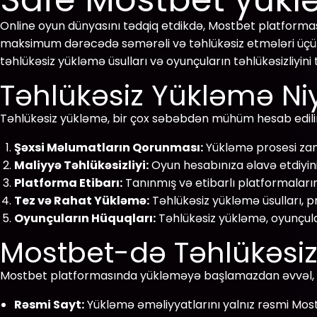
Online oyun dünyasını tədqiq etdikdə, Mostbet platforması
maksimum dərəcədə səmərəli və təhlükəsiz etmələri üçün bu
təhlükəsiz yükləmə üsulları və oyunçuların təhlükəsizliyin
Təhlükəsiz Yükləmə Ni
Təhlükəsiz yükləmə, bir çox səbəbdən mühüm hesab edilir
Şəxsi Məlumatların Qorunması:
Yükləmə prosesi zam
Maliyyə Təhlükəsizliyi:
Oyun hesabınıza əlavə etdiyini
Platforma Etibarı:
Tanınmış və etibarlı platformaların
Tez və Rahat Yükləmə:
Təhlükəsiz yükləmə üsulları, pro
Oyunçuların Hüquqları:
Təhlükəsiz yükləmə, oyunçula
Mostbet-də Təhlükəsiz
Mostbet platformasında yükləməyə başlamazdan əvvəl, müəy
Rəsmi Sayt:
Yükləmə əməliyyatlarını yalnız rəsmi Most