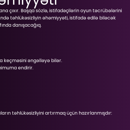
 çıxır. Başqa sözlə, istifadəçilərin oyun təcrübələrini
 təhlükəsizliyin əhəmiyyəti, istifadə edilə biləcək
afında danışacağıq.
 keçməsini əngəlləyə bilər.
nimuma endirir.
ın təhlükəsizliyini artırmaq üçün hazırlanmışdır: