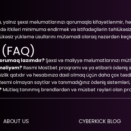
, yalnız şəxsi məlumatlarınızı qorumaqla kifayətlənmir, 
ində itkiləri minimuma endirmək və istifadəçilərin təhlükəs
ükəsiz yükləmə üsullarını mütəmadi olaraq nəzərdən keçir
r (FAQ)
orumaq lazımdır?
Şəxsi və maliyyə məlumatlarınızı müt
tməliyəm?
Rəsmi Mostbet proqramı və ya etibarlı ödəniş sis
sizlik qatıdır və hesabınıza daxil olmaq üçün daha çox təsd
əsmi olmayan saytlar və tanımadığınız ödəniş sistemləri, e
?
Mütləq tanınmış brendlərdən və müsbət rəyləri olan pro
ABOUT US
CYBERKICK BLOG