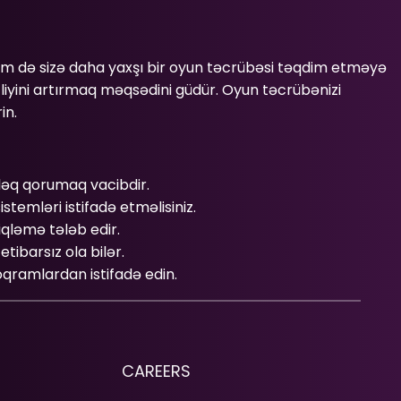
həm də sizə daha yaxşı bir oyun təcrübəsi təqdim etməyə
izliyini artırmaq məqsədini güdür. Oyun təcrübənizi
in.
ləq qorumaq vacibdir.
temləri istifadə etməlisiniz.
iqləmə tələb edir.
tibarsız ola bilər.
qramlardan istifadə edin.
CAREERS