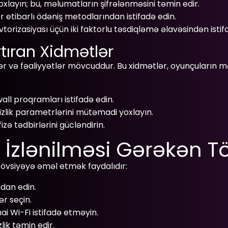
oxlayın; bu, məlumatların şifrələnməsini təmin edir.
ər etibarlı ödəniş metodlarından istifadə edin.
rizasiyası üçün iki faktorlu təsdiqləmə əlavəsindən istif
rtıran Xidmətlər
tlər və fəaliyyətlər mövcuddur. Bu xidmətlər, oyunçuların 
wall proqramları istifadə edin.
izlik parametrlərini mütəmadi yoxlayın.
zə tədbirlərini gücləndirin.
İzlənilməsi Gərəkən Tö
tövsiyəyə əməl etmək faydalıdır:
ndan edin.
ər seçin.
ai Wi-Fi istifadə etməyin.
zlik təmin edir.