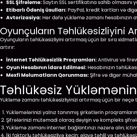
SSL Şifrələmə:
Saytın SSL sertifikatına sahib olmasını y
Etibarlı Ödəniş üsulları:
PayPal, kredit kartları və dig
Avtorizasiya:
Hər dəfə yükləmə zamanı hesabınızın avto
Oyunçuların Təhlükəsizliyini A
Oyunçuların təhlükəsizliyini artırmaq üçün bir sıra xidmə
artırır:
İnternet Təhlükəsizlik Proqramları:
Antivirus və fire
Oyun Hesabının İdarə Edilməsi:
Hesabınızın təhlükəs
Məxfi Məlumatların Qorunması:
Şifrə və digər mühafi
Təhlükəsiz Yükləmənin 
Yükləmə zamanı təhlükəsizliyinizi artırmaq üçün bir neçə 
Yükləmələrinizi yalnız tanınmış şirkətlərin proqramları
Şifrələrinizi mütəmadi olaraq dəyişin və kompleks şifrəl
Yükləmə zamanı internet bağlantınızı nəzərə alın; ictim
İki faktorlu təhlükəsizliyə keçin; əlavə təhlil və təhlükəsi