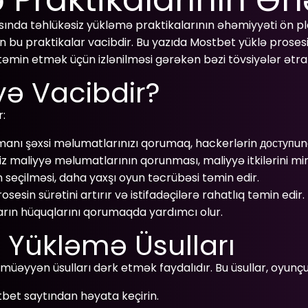
nda təhlükəsiz yükləmə praktikalarının əhəmiyyəti ön plana
 praktikalar vacibdir. Bu yazıda Mostbet yüklə prosesində
i təmin etmək üçün izlənilməsi gərəkən bəzi tövsiyələr ətr
yə Vacibdir?
:
anı şəxsi məlumatlarınızı qorumaq, hackerlərin доступuna
z maliyyə məlumatlarının qorunması, maliyyə itkilərini mi
 seçilməsi, daha yaxşı oyun təcrübəsi təmin edir.
sesin sürətini artırır və istifadəçilərə rahatlıq təmin edir.
rın hüquqlarını qorumaqda yardımcı olur.
 Yükləmə Üsulları
yən üsulları dərk etmək faydalıdır. Bu üsullar, oyunçular
bet saytından həyata keçirin.