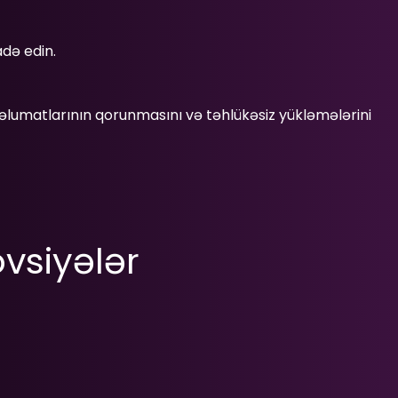
adə edin.
məlumatlarının qorunmasını və təhlükəsiz yükləmələrini
vsiyələr