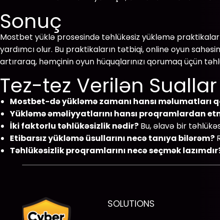
Sonuç
Mostbet yüklə prosesində təhlükəsiz yükləmə praktikaları
yardımcı olur. Bu praktikaların tətbiqi, online oyun sahəs
artıraraq, həmçinin oyun hüquqlarınızı qorumaq üçün təhl
Tez-tez Verilən Sualla
Mostbet-də yükləmə zamanı hansı məlumatları q
Yükləmə əməliyyatlarını hansı proqramlardan e
İki faktorlu təhlükəsizlik nədir?
Bu, əlavə bir təhlükə
Etibarsız yükləmə üsullarını necə tanıya bilərəm?
R
Təhlükəsizlik proqramlarını necə seçmək lazımdır
SOLUTIONS