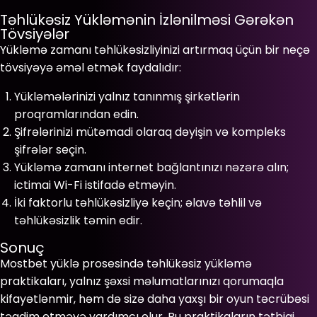
Təhlükəsiz Yükləmənin İzlənilməsi Gərəkən
Tövsiyələr
Yükləmə zamanı təhlükəsizliyinizi artırmaq üçün bir neçə
tövsiyəyə əməl etmək faydalıdır:
Yükləmələrinizi yalnız tanınmış şirkətlərin
proqramlarından edin.
Şifrələrinizi mütəmadi olaraq dəyişin və kompleks
şifrələr seçin.
Yükləmə zamanı internet bağlantınızı nəzərə alın;
ictimai Wi-Fi istifadə etməyin.
İki faktorlu təhlükəsizliyə keçin; əlavə təhlil və
təhlükəsizlik təmin edir.
Sonuç
Mostbet yüklə prosesində təhlükəsiz yükləmə
praktikaları, yalnız şəxsi məlumatlarınızı qorumaqla
kifayətlənmir, həm də sizə daha yaxşı bir oyun təcrübəsi
təqdim etməyə yardımcı olur. Bu praktikaların tətbiqi,