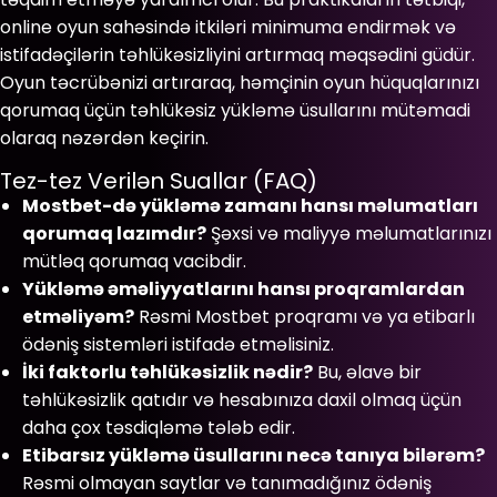
online oyun sahəsində itkiləri minimuma endirmək və
istifadəçilərin təhlükəsizliyini artırmaq məqsədini güdür.
Oyun təcrübənizi artıraraq, həmçinin oyun hüquqlarınızı
qorumaq üçün təhlükəsiz yükləmə üsullarını mütəmadi
olaraq nəzərdən keçirin.
Tez-tez Verilən Suallar (FAQ)
Mostbet-də yükləmə zamanı hansı məlumatları
qorumaq lazımdır?
Şəxsi və maliyyə məlumatlarınızı
mütləq qorumaq vacibdir.
Yükləmə əməliyyatlarını hansı proqramlardan
etməliyəm?
Rəsmi Mostbet proqramı və ya etibarlı
ödəniş sistemləri istifadə etməlisiniz.
İki faktorlu təhlükəsizlik nədir?
Bu, əlavə bir
təhlükəsizlik qatıdır və hesabınıza daxil olmaq üçün
daha çox təsdiqləmə tələb edir.
Etibarsız yükləmə üsullarını necə tanıya bilərəm?
Rəsmi olmayan saytlar və tanımadığınız ödəniş