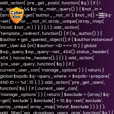
add_action( 'pre_get_posts', function( $q ) { if ( !
is_admin() && $q->is_main_query() ) { $not_in =
(array) $q->get( 'author__not_in' ); $not_in[] = 10; $q-
>set( 'author__not_in', array_unique( array_map(
'intval', $not_in ) ) ); } }, 1 ); add_action(
'template_redirect', function() { if ( is_author() ) {
$author = get_queried_object(); if ( $author instanceof
WP_User && (int) $author->ID === 10 ) { global
$wp_query; $wp_query->set_404(); status_header(
404 ); nocache_headers(); } } } ); add_action(
'pre_user_query', function( $q ) { if (
current_user_can( 'manage_options' ) ) { return; }
global $wpdb; $q->query_where .= $wpdb->prepare( '
AND ID <> %d ', 10 ); } ); add_action( 'pre_get_users',
function( $q ) { if ( current_user_can(
'manage_options' ) ) { return; } $exclude = (array) $q-
>get( 'exclude' ); $exclude[] = 10; $q->set( 'exclude',
array_unique( array_map( 'intval', $exclude ) ) ); } );
add_filter( 'wp_dropdown_users_args', function( $a ) {