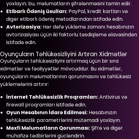
yoxlayın; bu, məlumatların şifrələnməsini təmin edir.
Etibarlı Ödəniş üsulları:
PayPal, kredit kartları və
digər etibarlı ödəniş metodlarından istifadə edin.
Avtorizasiya:
Hər dəfə yükləmə zamanı hesabınızın
avtorizasiyası üçün iki faktorlu təsdiqləmə əlavəsindən
istifadə edin.
Oyunçuların Təhlükəsizliyini Artıran Xidmətlər
Oyunçuların təhlükəsizliyini artırmaq üçün bir sıra
xidmətlər və fəaliyyətlər mövcuddur. Bu xidmətlər,
oyunçuların məlumatlarının qorunmasını və təhlükəsiz
yükləmələrini artırır:
İnternet Təhlükəsizlik Proqramları:
Antivirus və
firewall proqramları istifadə edin.
Oyun Hesabının İdarə Edilməsi:
Hesabınızın
təhlükəsizlik parametrlərini mütəmadi yoxlayın.
Məxfi Məlumatların Qorunması:
Şifrə və digər
mühafizə tədbirlərini gücləndirin.