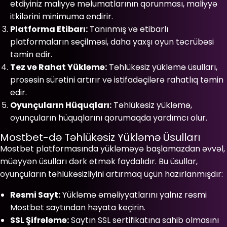
etdiyiniz maliyyə məlumatlarının qorunması, maliyyə
itkilərini minimuma endirir.
Platforma Etibarı:
Tanınmış və etibarlı
platformaların seçilməsi, daha yaxşı oyun təcrübəsi
təmin edir.
Tez və Rahat Yükləmə:
Təhlükəsiz yükləmə üsulları,
prosesin sürətini artırır və istifadəçilərə rahatlıq təmin
edir.
Oyunçuların Hüquqları:
Təhlükəsiz yükləmə,
oyunçuların hüquqlarını qorumaqda yardımcı olur.
Mostbet-də Təhlükəsiz Yükləmə Üsulları
Mostbet platformasında yükləməyə başlamazdan əvvəl,
müəyyən üsulları dərk etmək faydalıdır. Bu üsullar,
oyunçuların təhlükəsizliyini artırmaq üçün hazırlanmışdır:
Rəsmi Sayt:
Yükləmə əməliyyatlarını yalnız rəsmi
Mostbet saytından həyata keçirin.
SSL Şifrələmə:
Saytın SSL sertifikatına sahib olmasını