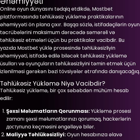
Əhəmiyyəti
Online oyun dünyasını tədqiq etdikdə, Mostbet
platformasında təhlükəsiz yükləmə praktikalarının
əhəmiyyəti ön plana çıxır. Başqa sözlə, istifadəçilərin oyun
təcrübələrini maksimum dərəcədə səmərəli və
təhlükəsiz etmələri üçün bu praktikalar vacibdir. Bu
yazıda Mostbet yüklə prosesində təhlükəsizliyin
əhəmiyyəti, istifadə edilə biləcək təhlükəsiz yükləmə
üsulları və oyunçuların təhlükəsizliyini təmin etmək üçün
izlənilməsi gərəkən bəzi tövsiyələr ətrafında danışacağıq.
Təhlükəsiz Yükləmə Niyə Vacibdir?
Təhlükəsiz yükləmə, bir çox səbəbdən mühüm hesab
edilir:
Şəxsi Məlumatların Qorunması:
Yükləmə prosesi
zamanı şəxsi məlumatlarınızı qorumaq, hackerlərin
доступuna keçməsini əngəlləyə bilər.
Maliyyə Təhlükəsizliyi:
Oyun hesabınıza əlavə