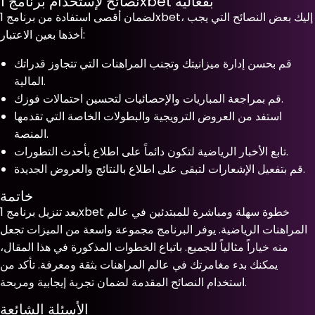
نصائح لإستخدام برنامج 1xbet بفعالية
لضمان أقصى استفادة من برنامج 1xbet، إليك بعض النصائح التي يجب
أخذها بعين الاعتبار:
قم بحسن إدارة ميزانيتك وتجنب المراهنات التي تتجاوز قدراتك
المالية.
قم بمراجعة المباريات والإحصائيات لتحسين احتمالات فوزك.
استفد من العروض الترويجية والبطولات الخاصة التي تقدمها
المنصة.
تابع الأخبار الرياضية لتكون دائماً على اطلاع بأحدث التطورات.
قم بتفعيل الإشعارات لتبقى على اطلاع بالنتائج والعروض الجديدة.
خاتمة
يعد تنزيل برنامج 1xbet خطوة سهلة ومباشرة للمبتدئين في عالم
المراهنات الرياضية. يوفر البرنامج مجموعة واسعة من الميزات تجعل
منه خياراً مثالياً للجميع. باتباع الخطوات المذكورة في هذا المقال،
يمكنك بدء مغامرتك في عالم المراهنات بثقة ومعرفة. تأكد من
استخدام النصائح المقدمة لضمان تجربة إيجابية ومربحة.
الأسئلة الشائعة