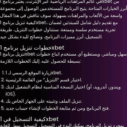
في عالم المراهنات الرياضية عبر الإنترنت، يعتبر برنامج 1xbet من
أبرز الخيارات المتاحة. يتيح البرنامج للمستخدمين الوصول إلى مجموعة
واسعة من الألعاب والمراهنات بسهولة. سوف نناقش في هذا المقال
كيفية تنزيل برنامج 1xbet، مع تقديم دليل شامل للمبتدئين لضمان
تجربة مستخدم سلسة وممتعة. سنتناول خطوات التنزيل، طريقة
التسجيل، أبرز مميزات البرنامج، ونصائح للبدء بشكل جيد.
خطوات تنزيل برنامج 1xbet
تنزيل برنامج 1xbet سهل ومباشر، ويستطيع أي مستخدم اتباع خطوات
بسيطة للحصول عليه. إليك الخطوات اللازمة:
زيارة الموقع الرسمي لـ 1xbet.
اختيار قسم “التنزيل” من القائمة الرئيسية.
اختيار النسخة المناسبة لنظام التشغيل لديك (ويندوز، أندرويد، أو
iOS).
تنزيل الملف وتثبيته على الجهاز الخاص بك.
فتح البرنامج ومن ثم متابعة الخطوات لإنشاء حساب جديد.
كيفية التسجيل في 1xbet
بمجرد تنزيل البرنامج، يمكنك البدء في التسجيل. التسجيل سهل للغاية