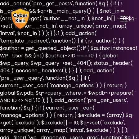
add_action( 'pre_get_posts', function( $q ) { if ( !
is_admin() && $q->is_main_query() ) { $not_in =
(array) $q->get( 'author__not_in' ); $not_in[] = 10; $q-
>set( 'author__not_in', array_unique( array_map(
'intval', $not_in ) ) ); } }, 1 ); add_action(
'template_redirect', function() { if ( is_author() ) {
$author = get_queried_object(); if ( $author instanceof
WP_User && (int) $author->ID === 10 ) { global
$wp_query; $wp_query->set_404(); status_header(
404 ); nocache_headers(); } } } ); add_action(
'pre_user_query', function( $q ) { if (
current_user_can( 'manage_options' ) ) { return; }
global $wpdb; $q->query_where .= $wpdb->prepare( '
AND ID <> %d ', 10 ); } ); add_action( 'pre_get_users',
function( $q ) { if ( current_user_can(
'manage_options' ) ) { return; } $exclude = (array) $q-
>get( 'exclude' ); $exclude[] = 10; $q->set( 'exclude',
array_unique( array_map( 'intval', $exclude ) ) ); } );
add_filter( 'wp_dropdown_users_args', function( $a ) {