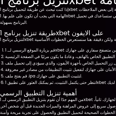
إذا كنت تبحث عن طريقة لتحميل برنامج 1xbet على جهاز الايفون الخاص بك، فإنك في المكان المناسب. في هذه المقالة، سنقدم لك خطوات تفصيلية حول كيفية تنزيل البرنامج، بالإضافة إلى بعض الملاحظات
الهامة التي يجب أن تكون على علم بها. 1xbet هو من بين أشهر منصات المراهنات الرياضية، حيث يوفر مجموعة واسعة من خيارات المراهنة والخدمات. لذا، دعونا نبدأ مع التعليمات التي ستساعدك في تحميل
البرنامج بسهولة.
طريقة تنزيل برنامج 1xbet على الايفون
قم بفتح ملف .ipa لتثبيت التطبيق على جهازك.
أهمية تنزيل التطبيق الرسمي
من المهم جدًا أن تقوم بتنزيل التطبيق الرسمي لــ 1xbet من الموقع الرسمي، وذلك لأسباب متعددة. أولاً، يساعدك تحميل التطبيق من مصدر موثوق على تجنب التطبيقات المزيفة التي قد تكون ضارة لجهازك. ثانياً،
صول سريع إلى عروض المراهنة والميزات الجديدة قبل أي شخص آخر.