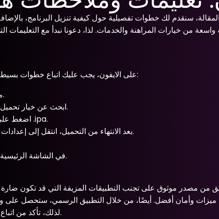
لتنزيل برنامج 1xbet على الايفون، يجب عليك اتباع خطوات بسيطة ولكن دقيقة. هنا سنستعرض الخطوات الأساسية:
قم بزيارة الموقع الرسمي لــ 1xbet من متصفح سفاري على جهازك.
ابحث عن خيار تحميل التطبيق الخاص بالهاتف، وعادةً ما يكون مرئيًا في الصفحة الرئيسية.
اضغط على زر التحميل الخاص بأجهزة الأيفون، والذي سيؤدي إلى تحميل ملف .ipa.
بعد الانتهاء من التحميل، انتقل إلى إعدادات الأمان على جهازك لتفعيل تثبيت التطبيقات من مصادر غير معروفة.
انتظر حتى يكتمل التثبيت، ثم يمكنك العثور على تطبيق 1xbet في الشاشة الرئيسية لديك.
ميزات وأمان أفضل. أيضًا، من خلال التطبيق الرسمي، ستحصل على و
لذلك، تأكد من اتباع الخطوات الصحيحة لتحميل التطبيق والحصول على تجربة مريحة وآمنة.