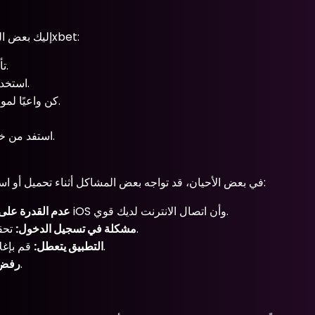
إليك بعض النصائح التي يمكن أن تساعدك في تحسين تجربتك عند استخدام تطبيق 1xbet:
تأكد من تحديث التطبيق بانتظام للحصول على أحدث الميزات والأمان.
استخدم إعدادات التنبيهات لتلقي إشعارات حول النتائج والعروض الحصرية.
كن واعيًا لموعد المباريات والأحداث الرياضية المهمة لتستفيد من الفرص المتاحة.
استفد من خيارات الدفع المتاحة داخل التطبيق لتسهيل عمليات الإيداع والسحب.
في بعض الأحيان، قد تواجه بعض المشاكل أثناء تحميل أو استخدام التطبيق. إليك بعض الملاحظات حول المشكلات الشائعة وحلولها:
تأكد من أنك تستخدم أحدث إصدار من نظام تشغيل iOS وأن اتصال الانترنت لديك قوي.
عدم القدرة على 
تحقق من بيانات اعتمادك وحاول إعادة تعيين كلمة المرور إذا لزم الأمر.
مشكلة في تسجيل الدخول:
قم بإغلاق التطبيق وإعادة تشغيله، أو قم بإعادة تثبيته إذا استمرت المشكلة.
التطبيق يتعطل:
تأكد من استخدام وسيلة دفع معتمدة من قبل الموقع.
رفض 