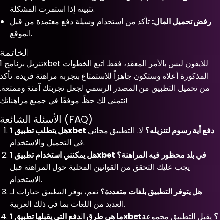
تثبيته إذا استمرت المشكلة.
رفض تحميل المال:
تأكد من استخدام وسيلة دفع معتمدة من قبل
الموقع.
الخاتمة
تنزيل برنامج 1xbet للايفون ليس بالأمر المعقد، فقط اتبع الخطوات
المذكورة أعلاه وستكون جاهزاً للاستمتاع بتجربة مراهنة فريدة. تأكد
من تحميل التطبيق من المصدر الرسمي لجعل تجربتك آمنة وممتعة.
نتمنى لك حظًا موفقًا في جميع مراهناتك!
الأسئلة الشائعة (FAQ)
هل يتطلب تطبيق 1xbet دفع أية رسوم لتنزيله؟
لا، التطبيق مجاني
في التحميل والاستخدام.
هل يمكنني استخدام تطبيق 1xbet في بلد محظور فيه المراهنة؟
يجب عليك التحقق من القوانين المحلية حول المراهنة قبل
الاستخدام.
هل يتوفر التطبيق بلغات متعددة؟
نعم، يوفر التطبيق خيارات لـ
العديد من اللغات بما في ذلك العربية.
ما هي طرق الدفع التي يقبلها تطبيق 1xbet؟
يقبل التطبيق مجموعة