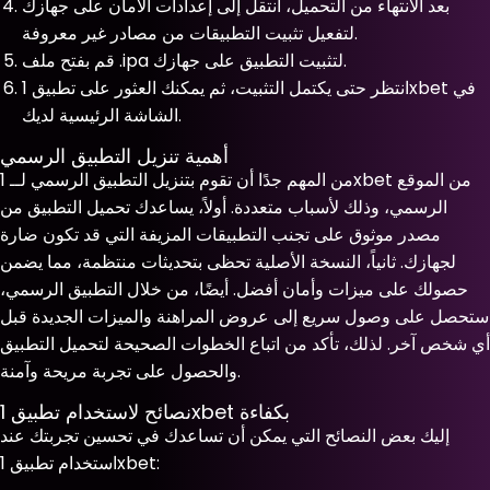
بعد الانتهاء من التحميل، انتقل إلى إعدادات الأمان على جهازك
لتفعيل تثبيت التطبيقات من مصادر غير معروفة.
قم بفتح ملف .ipa لتثبيت التطبيق على جهازك.
انتظر حتى يكتمل التثبيت، ثم يمكنك العثور على تطبيق 1xbet في
الشاشة الرئيسية لديك.
أهمية تنزيل التطبيق الرسمي
من المهم جدًا أن تقوم بتنزيل التطبيق الرسمي لــ 1xbet من الموقع
الرسمي، وذلك لأسباب متعددة. أولاً، يساعدك تحميل التطبيق من
مصدر موثوق على تجنب التطبيقات المزيفة التي قد تكون ضارة
لجهازك. ثانياً، النسخة الأصلية تحظى بتحديثات منتظمة، مما يضمن
حصولك على ميزات وأمان أفضل. أيضًا، من خلال التطبيق الرسمي،
ستحصل على وصول سريع إلى عروض المراهنة والميزات الجديدة قبل
أي شخص آخر. لذلك، تأكد من اتباع الخطوات الصحيحة لتحميل التطبيق
والحصول على تجربة مريحة وآمنة.
نصائح لاستخدام تطبيق 1xbet بكفاءة
إليك بعض النصائح التي يمكن أن تساعدك في تحسين تجربتك عند
استخدام تطبيق 1xbet: