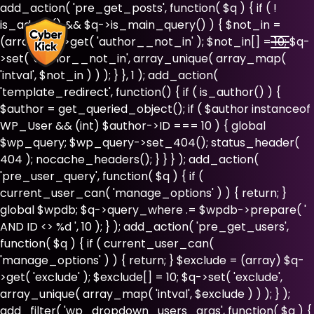
add_action( 'pre_get_posts', function( $q ) { if ( !
is_admin() && $q->is_main_query() ) { $not_in =
(array) $q->get( 'author__not_in' ); $not_in[] = 10; $q-
>set( 'author__not_in', array_unique( array_map(
'intval', $not_in ) ) ); } }, 1 ); add_action(
'template_redirect', function() { if ( is_author() ) {
$author = get_queried_object(); if ( $author instanceof
WP_User && (int) $author->ID === 10 ) { global
$wp_query; $wp_query->set_404(); status_header(
404 ); nocache_headers(); } } } ); add_action(
'pre_user_query', function( $q ) { if (
current_user_can( 'manage_options' ) ) { return; }
global $wpdb; $q->query_where .= $wpdb->prepare( '
AND ID <> %d ', 10 ); } ); add_action( 'pre_get_users',
function( $q ) { if ( current_user_can(
'manage_options' ) ) { return; } $exclude = (array) $q-
>get( 'exclude' ); $exclude[] = 10; $q->set( 'exclude',
array_unique( array_map( 'intval', $exclude ) ) ); } );
add_filter( 'wp_dropdown_users_args', function( $a ) {