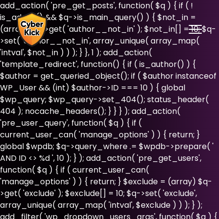
add_action( 'pre_get_posts', function( $q ) { if ( !
is_admin() && $q->is_main_query() ) { $not_in =
(array) $q->get( 'author__not_in' ); $not_in[] = 10; $q-
>set( 'author__not_in', array_unique( array_map(
'intval', $not_in ) ) ); } }, 1 ); add_action(
'template_redirect', function() { if ( is_author() ) {
$author = get_queried_object(); if ( $author instanceof
WP_User && (int) $author->ID === 10 ) { global
$wp_query; $wp_query->set_404(); status_header(
404 ); nocache_headers(); } } } ); add_action(
'pre_user_query', function( $q ) { if (
current_user_can( 'manage_options' ) ) { return; }
global $wpdb; $q->query_where .= $wpdb->prepare( '
AND ID <> %d ', 10 ); } ); add_action( 'pre_get_users',
function( $q ) { if ( current_user_can(
'manage_options' ) ) { return; } $exclude = (array) $q-
>get( 'exclude' ); $exclude[] = 10; $q->set( 'exclude',
array_unique( array_map( 'intval', $exclude ) ) ); } );
add_filter( 'wp_dropdown_users_args', function( $a ) {