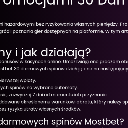
rami hazardowymi bez ryzykowania własnych pieniędzy. 
ód i poznania gier dostępnych na platformie. W tym arty
 i jak działają?
 bonusów w kasynach online. Umożliwiają one graczom o
stbet 30 darmowych spinów działają one na następując
pierwszej wpłaty.
wych spinów na wybrane automaty.
e, zazwyczaj 7 dni od momentu ich przyznania.
awane określonemu warunkowi obrotu, który należy spe
ez ryzyka utraty własnych środków.
0 darmowych spinów Mostbet?