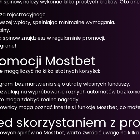
spinów, należy wykonać kilka prostych kroków. Oto one
za rejestracyjnego.
wszej wpłaty, spełniając minimalne wymagania.
iny.
spinów znajdziesz w regulaminie promocji.
ygrane!
romocji Mostbet
mogą liczyć na kilka istotnych korzyści:
rami bez martwienia się o utratę własnych funduszy.
walają na wypróbowanie różnych automatów bez koniec
ze mogą zdobyć realne nagrody.
ownicy mogą poznać interfejs i funkcje Mostbet, co może 
ed skorzystaniem z pr
mowych spinów na Mostbet, warto zwrócić uwagę na kilka