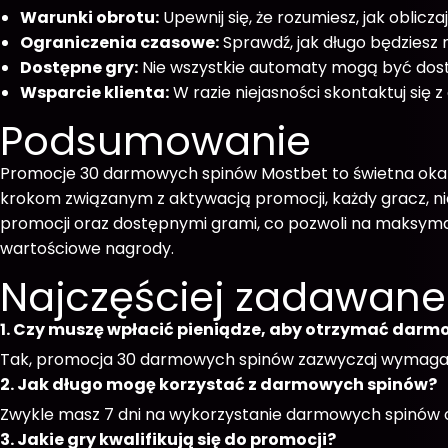
Warunki obrotu:
Upewnij się, że rozumiesz, jak obli
Ograniczenia czasowe:
Sprawdź, jak długo będziesz
Dostępne gry:
Nie wszystkie automaty mogą być dostę
Wsparcie klienta:
W razie niejasności skontaktuj się 
Podsumowanie
Promocje 30 darmowych spinów Mostbet to świetna okazj
krokom związanym z aktywacją promocji, każdy gracz, nie
promocji oraz dostępnymi grami, co pozwoli na maksyma
wartościowe nagrody.
Najczęściej zadawane
1. Czy muszę wpłacić pieniądze, aby otrzymać darm
Tak, promocja 30 darmowych spinów zazwyczaj wymaga 
2. Jak długo mogę korzystać z darmowych spinów?
Zwykle masz 7 dni na wykorzystanie darmowych spinów 
3. Jakie gry kwalifikują się do promocji?