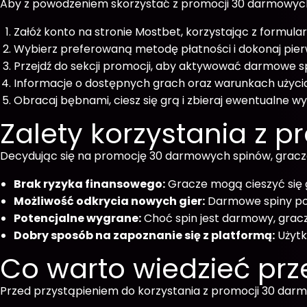
Aby z powodzeniem skorzystać z promocji 30 darmowych 
Załóż konto na stronie Mostbet, korzystając z formular
Wybierz preferowaną metodę płatności i dokonaj pier
Przejdź do sekcji promocji, aby aktywować darmowe sp
Informacje o dostępnych grach oraz warunkach użycia 
Obracaj bębnami, ciesz się grą i zbieraj ewentualne w
Zalety korzystania z p
Decydując się na promocję 30 darmowych spinów, gracze 
Brak ryzyka finansowego:
Gracze mogą cieszyć się g
Możliwość odkrycia nowych gier:
Darmowe spiny poz
Potencjalne wygrane:
Choć spin jest darmowy, grac
Dobry sposób na zapoznanie się z platformą:
Użytk
Co warto wiedzieć prz
Przed przystąpieniem do korzystania z promocji 30 dar